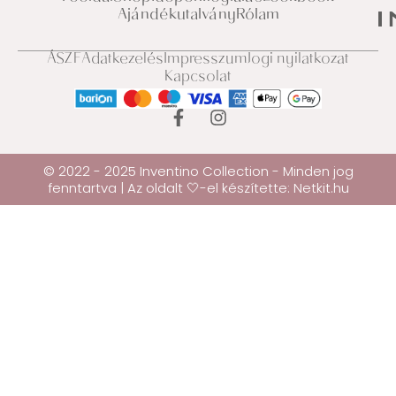
Ajándékutalvány
Rólam
ÁSZF
Adatkezelés
Impresszum
Jogi nyilatkozat
Kapcsolat
© 2022 - 2025 Inventino Collection - Minden jog
fenntartva | Az oldalt 🤍-el készítette:
Netkit.hu