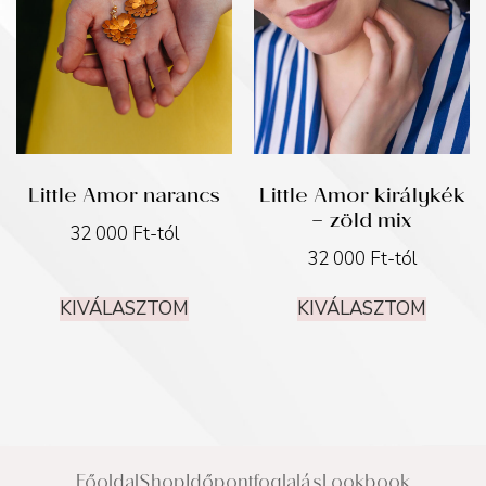
Little Amor narancs
Little Amor királykék
– zöld mix
32 000
Ft
-tól
32 000
Ft
-tól
KIVÁLASZTOM
KIVÁLASZTOM
Főoldal
Shop
Időpontfoglalás
Lookbook