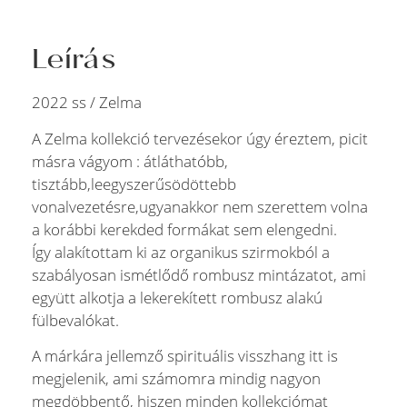
Leírás
2022 ss / Zelma
A Zelma kollekció tervezésekor úgy éreztem, picit
másra vágyom : átláthatóbb,
tisztább,leegyszerűsödöttebb
vonalvezetésre,ugyanakkor nem szerettem volna
a korábbi kerekded formákat sem elengedni.
Így alakítottam ki az organikus szirmokból a
szabályosan ismétlődő rombusz mintázatot, ami
együtt alkotja a lekerekített rombusz alakú
fülbevalókat.
A márkára jellemző spirituális visszhang itt is
megjelenik, ami számomra mindig nagyon
megdöbbentő, hiszen minden kollekciómat