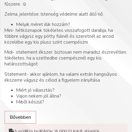
fűszere. ☺️
Zelma, jelentése: Istenség védelme alatt álló nő.
Melyik méret illik hozzám?
Mini- hétköznapok tökéletes visszafogott darabja, ha
többre vágysz egy pötty fülinél és szeretnél az arcod
közelébe egy kis plusz színt csempészni
Midi- statement ékszer, biztosan nem maradsz észrevétlen,
tökéletes, ha a szettedbe csempésznél egy kis
határozottságot
Statement- akkor ajánlom, ha valami extrán hangsúlyos
ékszerre vágysz és célod a figyelem irányítása
Miért jó választás?
Vajon nekem jól állna?
Miből készül?
Bővebben
A szállítás belföldön 38 000 Ft felett ajándék.