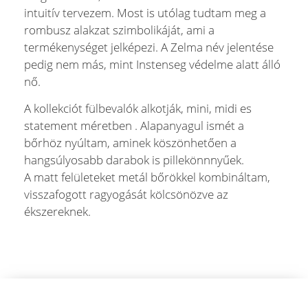
intuitív tervezem. Most is utólag tudtam meg a
rombusz alakzat szimbolikáját, ami a
termékenységet jelképezi. A Zelma név jelentése
pedig nem más, mint Instenseg védelme alatt álló
nő.
A kollekciót fülbevalók alkotják, mini, midi es
statement méretben . Alapanyagul ismét a
bőrhöz nyúltam, aminek köszönhetően a
hangsúlyosabb darabok is pillekönnnyűek.
A matt felületeket metál bőrökkel kombináltam,
visszafogott ragyogását kölcsönözve az
ékszereknek.