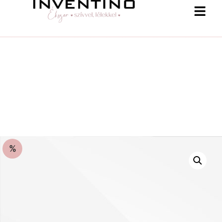
%
-25 % a webshopban! Kupon: summer25
Shop