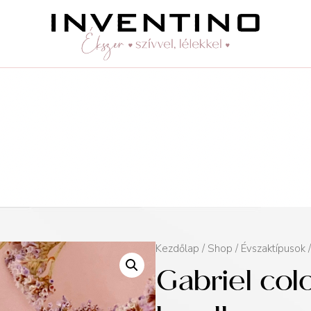
Kezdőlap
/
Shop
/
Évszaktípusok
Gabriel col