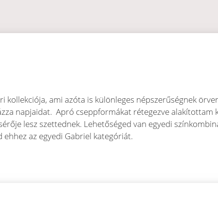
ári kollekciója, ami azóta is különleges népszerűségnek örv
ázza napjaidat. Apró cseppformákat rétegezve alakítottam k
érője lesz szettednek. Lehetőséged van egyedi színkombinác
d ehhez az egyedi Gabriel kategóriát.