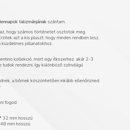
dennapok talizmánjának
szántam.
az, hogy számos történetet osztotok meg,
 Érzitek azt a kis pluszt, hogy minden rendben lesz,
a küzdelmes pillanatokhoz.
entino kollekció, mert egy ékszerhez, akár 2-3
 tudok rendezni, így különböző színvilágú
ednek, a bőrnek köszönhetően inkább ellenőrizned
️
ni fogod.
 * 32 mm hosszú
* 48 mm hosszú