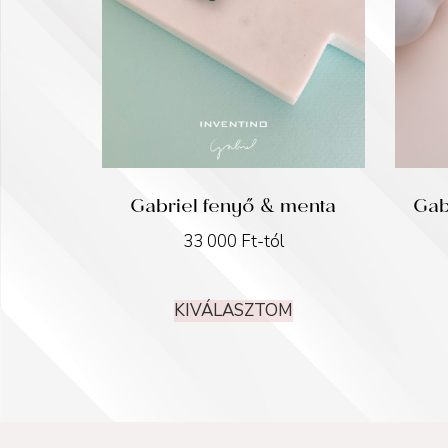
Gabriel fenyő & menta
Gab
33 000
Ft
-tól
KIVÁLASZTOM