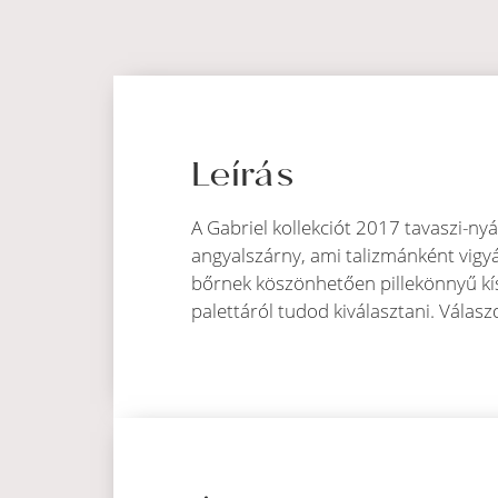
Leírás
A Gabriel kollekciót 2017 tavaszi-ny
angyalszárny, ami talizmánként vigy
bőrnek köszönhetően pillekönnyű kís
palettáról tudod kiválasztani. Válasz