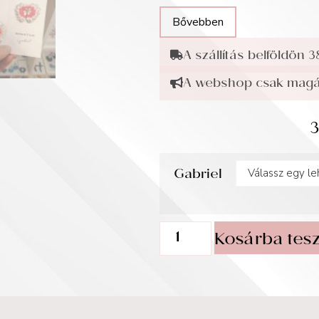
Bővebben
A szállítás belföldön 3
A webshop csak magán
Gabriel
Kosárba tes