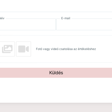
Név
E-mail
Fotó vagy videó csatolása az értékeléshez
Küldés