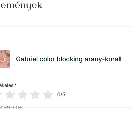
élemények
Gabriel color blocking arany-korall
ékelés
*
0/5
Az értékelésed