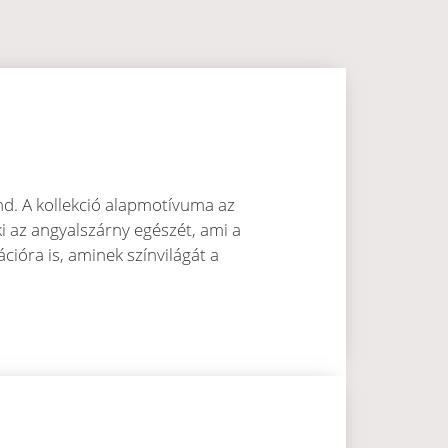
end. A kollekció alapmotívuma az
i az angyalszárny egészét, ami a
ióra is, aminek színvilágát a