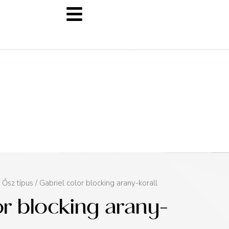
/
Ősz típus
/ Gabriel color blocking arany-korall
or blocking arany-