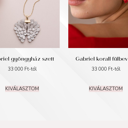
riel gyöngyház szett
Gabriel korall fülbe
33 000
Ft
-tól
33 000
Ft
-tól
KIVÁLASZTOM
KIVÁLASZTOM