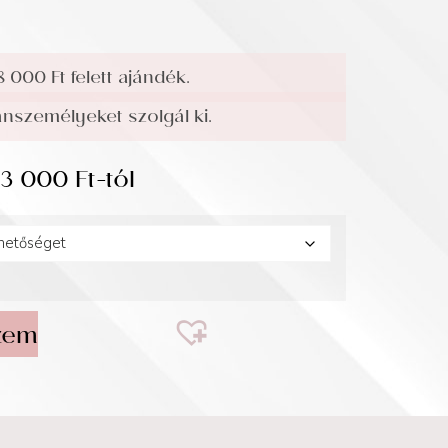
8 000 Ft felett ajándék.
személyeket szolgál ki.
33 000
Ft
-tól
zem