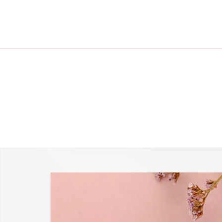
-25 % a webshopban!
Kupon: summer25
Shop