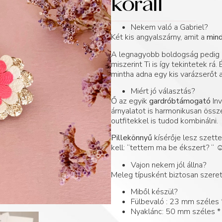
korall
Nekem való a Gabriel?
Két kis angyalszárny, amit a
min
A legnagyobb boldogság pedig 
miszerint Ti is így tekintetek rá.
mintha adna egy kis varázserőt 
Miért jó választás?
Ő az egyik
gardróbtámogató
Inv
árnyalatot is harmonikusan össze
outfitekkel is tudod kombinálni.
Pillekönnyű
kísérője lesz szett
kell: “tettem ma be ékszert? “ ☺
Vajon nekem jól állna?
Meleg típusként biztosan szeret
Miből készül?
Fülbevaló : 23 mm széles
Nyaklánc: 50 mm széles 