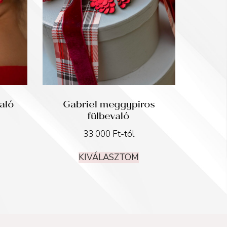
való
Gabriel meggypiros
fülbevaló
33 000
Ft
-tól
KIVÁLASZTOM