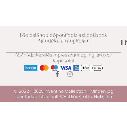
Főoldal
Shop
Időpontfoglalás
Lookbook
Ajándékutalvány
Rólam
ÁSZF
Adatkezelés
Impresszum
Jogi nyilatkozat
Kapcsolat
© 2022 - 2025 Inventino Collection - Minden jog
fenntartva | Az oldalt 🤍-el készítette:
Netkit.hu