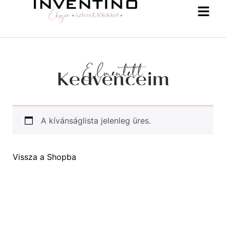
Elmentett
Kedvenceim
A kívánságlista jelenleg üres.
Vissza a Shopba