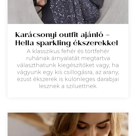
Karácsonyi outfit ajánló –
Hella sparkling ékszerekkel
A klasszikus fehér és törtfehér
ruhának árnyalatát megtartva
választhatunk kiegészítőket vagy, ha
vágyunk egy kis csillogásra, az arany,
ezüst ékszerek is különleges darabjai
lesznek a sziluettnek.