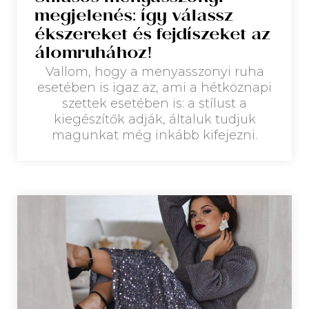
megjelenés: így válassz
ékszereket és fejdíszeket az
álomruhához!
Vallom, hogy a menyasszonyi ruha
esetében is igaz az, ami a hétköznapi
szettek esetében is: a stílust a
kiegészítők adják, általuk tudjuk
magunkat még inkább kifejezni.