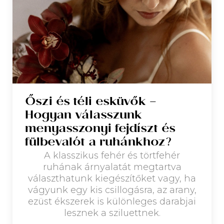
Őszi és téli esküvők –
Hogyan válasszunk
menyasszonyi fejdíszt és
fülbevalót a ruhánkhoz?
A klasszikus fehér és törtfehér
ruhának árnyalatát megtartva
választhatunk kiegészítőket vagy, ha
vágyunk egy kis csillogásra, az arany,
ezüst ékszerek is különleges darabjai
lesznek a sziluettnek.