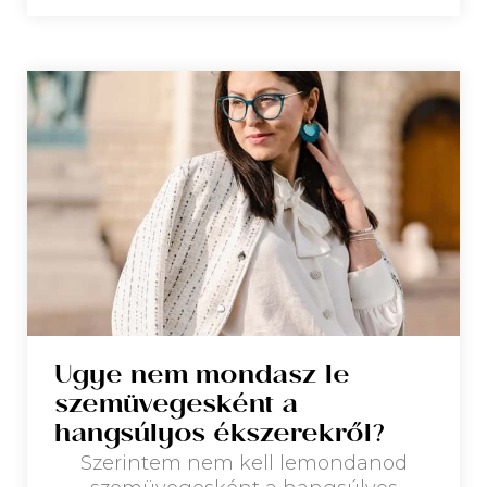
Ugye nem mondasz le
szemüvegesként a
hangsúlyos ékszerekről?
Szerintem nem kell lemondanod