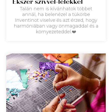
Ékszer szívvel-lélekkel
Talán nem is kívánhatok többet
annál, ha belenézel a tükörbe
Inventinot viselve és azt érzed, hogy
harmóniában vagy önmagaddal és a
környezeteddel.❤️