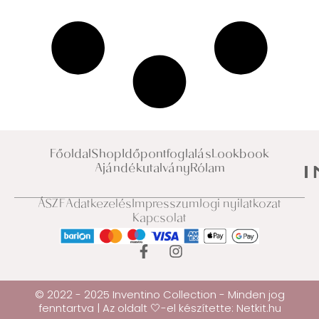
Főoldal
Shop
Időpontfoglalás
Lookbook
Ajándékutalvány
Rólam
ÁSZF
Adatkezelés
Impresszum
Jogi nyilatkozat
Kapcsolat
© 2022 - 2025 Inventino Collection - Minden jog
fenntartva | Az oldalt 🤍-el készítette:
Netkit.hu