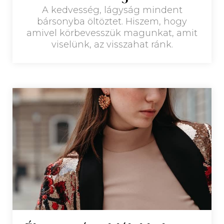
A kedvesség, lágyság mindent
bársonyba öltöztet. Hiszem, hogy
amivel körbevesszük magunkat, amit
viselünk, az visszahat ránk.