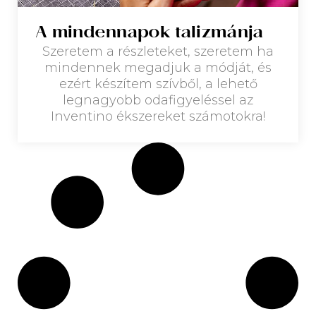
A mindennapok talizmánja
Szeretem a részleteket, szeretem ha
mindennek megadjuk a módját, és
ezért készítem szívből, a lehető
legnagyobb odafigyeléssel az
Inventino ékszereket számotokra!