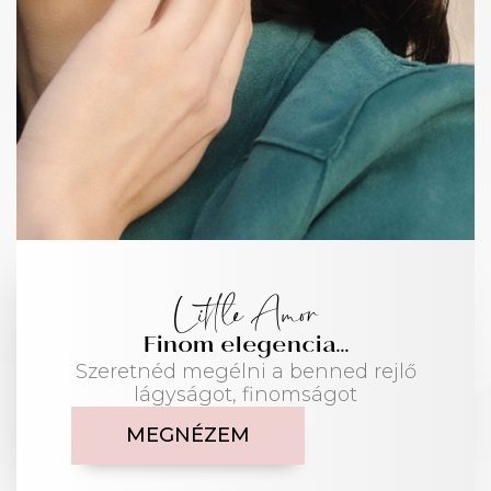
Little Amor
Finom elegencia...
Szeretnéd megélni a benned rejlő
lágyságot, finomságot
MEGNÉZEM