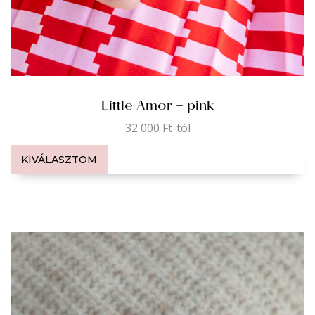
Little Amor – pink
32 000
Ft
-tól
KIVÁLASZTOM