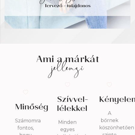
Ami a márkát
jellemzi
Szívvel-
Kényele
Minőség
lélekkel
A
bőrnek
Számomra
Minden
köszönhetően
fontos,
egyes
szinte