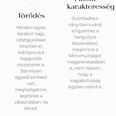
karakteresség
Törődés
Outfitedben
irányítani tudod
Minden egyes
a figyelmet a
darabot nagy
hangúlyos
odafigyeléssel
ékszerekkel,
készítek el,
megőrízve a
kidolgozva a
kifinomultságot
legapróbb
megjelenésedben
részleteket is.
is, mert hiszem,
Bármilyen
hogy a
egyedi kérésed
magabiztosság
van,
egyben szelíd is.
meghallgatom,
segítelek a
választásban, ha
kéred.