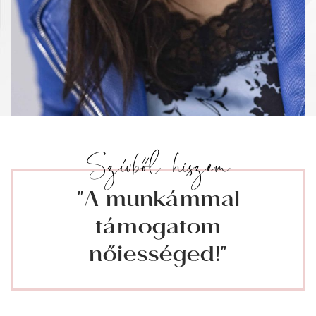
Szívből hiszem
"A munkámmal
támogatom
nőiességed!"