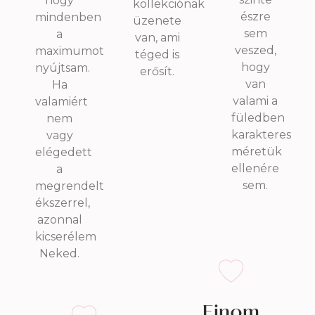
hogy
kollekciónak
észre
mindenben
üzenete
sem
a
van, ami
veszed,
maximumot
téged is
hogy
nyújtsam.
erősít.
van
Ha
valami a
valamiért
füledben
nem
karakteres
vagy
méretük
elégedett
ellenére
a
sem.
megrendelt
ékszerrel,
azonnal
kicserélem
Neked.
Finom