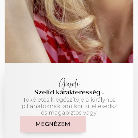
Giesele
Szelíd karakteresség...
Tökéletes kiegészítője a királynős
pillanatoknak, amikor kiteljesedsz
és magabiztos vagy.
MEGNÉZEM