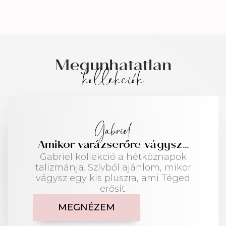
Megunhatatlan
kollekciók
Gabriel
Amikor varázserőre vágysz...
Gabriel kollekció a hétköznapok
talizmánja. Szívből ajánlom, mikor
vágysz egy kis pluszra, ami Téged
erősít.
MEGNÉZEM