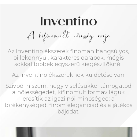
Inventino
A kifinomult nőiesség ereje
Az Inventino ékszerek finoman hangsúlyos,
pillekönnyű , karakteres darabok, mégis
sokkal többek egyszerű kiegészítőknél.
Az Inventino ékszereknek küldetése van.
Szívből hiszem, hogy viselésükkel támogatod
a nőiességedet, kifinomult formaviláguk
erősítik az igazi női minőséged: a
törékenységed, finom eleganciád és a játékos
bájodat.