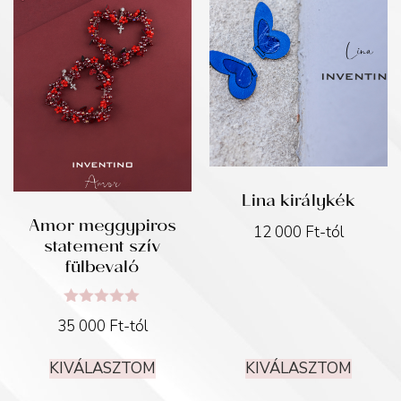
Lina királykék
Amor meggypiros
12 000
Ft
-tól
statement szív
fülbevaló
Értékelés:
35 000
Ft
-tól
5.00
/ 5
KIVÁLASZTOM
KIVÁLASZTOM