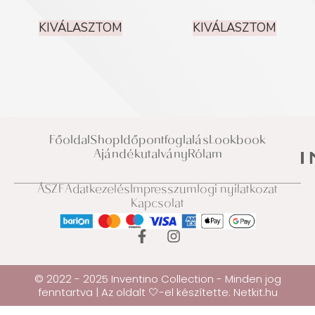
/ 5
KIVÁLASZTOM
KIVÁLASZTOM
Főoldal
Shop
Időpontfoglalás
Lookbook
Ajándékutalvány
Rólam
ÁSZF
Adatkezelés
Impresszum
Jogi nyilatkozat
Kapcsolat
© 2022 - 2025 Inventino Collection - Minden jog
fenntartva | Az oldalt 🤍-el készítette:
Netkit.hu