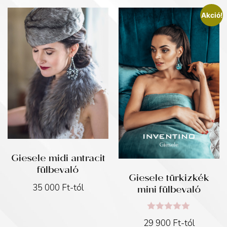
Akció!
Giesele midi antracit
fülbevaló
Giesele türkizkék
mini fülbevaló
35 000
Ft
-tól
Értékelés:
29 900
Ft
-tól
5.00