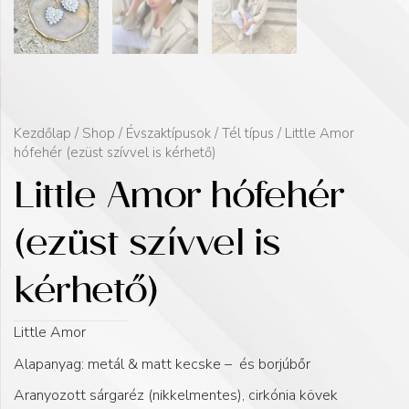
Kezdőlap
/
Shop
/
Évszaktípusok
/
Tél típus
/ Little Amor
hófehér (ezüst szívvel is kérhető)
Little Amor hófehér
(ezüst szívvel is
kérhető)
Little Amor
Alapanyag: metál & matt kecske – és borjúbőr
Aranyozott sárgaréz (nikkelmentes), cirkónia kövek