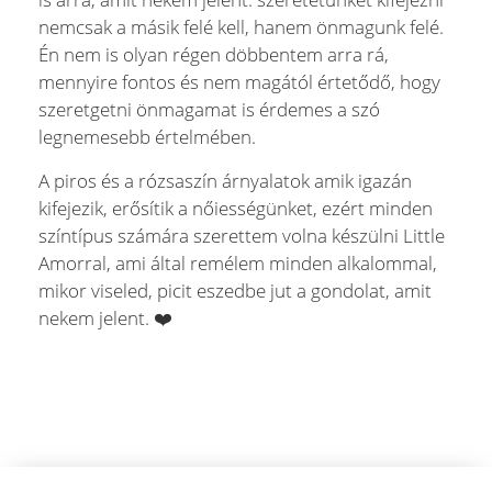
nemcsak a másik felé kell, hanem önmagunk felé.
Én nem is olyan régen döbbentem arra rá,
mennyire fontos és nem magától értetődő, hogy
szeretgetni önmagamat is érdemes a szó
legnemesebb értelmében.
A piros és a rózsaszín árnyalatok amik igazán
kifejezik, erősítik a nőiességünket, ezért minden
színtípus számára szerettem volna készülni Little
Amorral, ami által remélem minden alkalommal,
mikor viseled, picit eszedbe jut a gondolat, amit
nekem jelent. ❤️