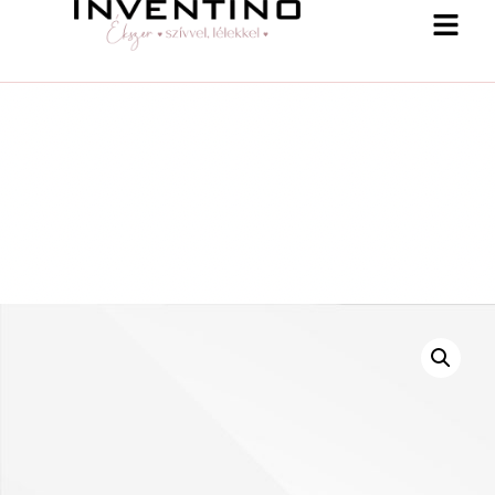
-25 % a webshopban! Kupon: summer25
Shop