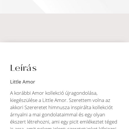
Leírás
Little Amor
A korábbi Amor kollekció újragondolása,
kiegészülése a Little Amor. Szerettem volna az
akkori Szereretet himnusza inspirálta kollekciót
árnyalni a mai gondolataimmal és egy olyan
ékszert létrehozni, ami egy picit emlékeztet téged
is arra, amit nekem jelent: szeretetünket kifejezni