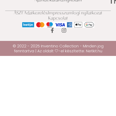
Ajándékutalvány
Rólam
ÁSZF
Adatkezelés
Impresszum
Jogi nyilatkozat
Kapcsolat
© 2022 - 2025 Inventino Collection - Minden jog
fenntartva | Az oldalt 🤍-el készítette:
Netkit.hu