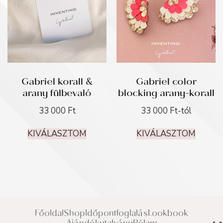
Gabriel korall &
Gabriel color
arany fülbevaló
blocking arany-korall
33 000
Ft
33 000
Ft
-tól
KIVÁLASZTOM
KIVÁLASZTOM
Főoldal
Shop
Időpontfoglalás
Lookbook