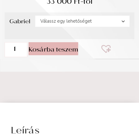
33 000
Ft
-tól
Gabriel
Kosárba teszem
Leírás