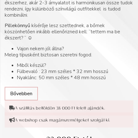
ékszerhez, akár 2-3 árnyalatot is harmonikusan össze tudok
rendezni, így külünböző színvilágú outfitekkel is tudod
kombinálni.
Pillekönnyű
kísérője lesz szettednek, a bőrnek
köszönhetően inkább ellenőrizned kell: “tettem ma be
ékszert? “ ☺️
Vajon nekem jól állna?
Meleg típusként biztosan szeretni fogod.
Miből készül?
Fülbevaló : 23 mm széles * 32 mm hosszú
Nyaklánc: 50 mm széles * 48 mm hosszú
Bővebben
A szállítás belföldön 38 000 Ft felett ajándék.
A webshop csak magánszemélyeket szolgál ki.