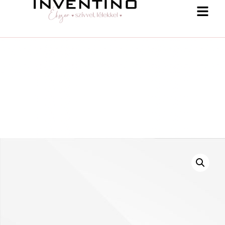
-25 % a webshopban! Kupon: summer25
Shop