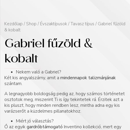
Kezdőlap
/
Shop
/
Évszaktípusok
/
Tavasz típus
/ Gabriel fűzöld
& kobalt
Gabriel fűzöld &
kobalt
Nekem való a Gabriel?
Két kis angyalszárny, amit a
mindennapok talizmánjának
szántam.
A legnagyobb boldogság pedig az, hogy számos történetet
osztotok meg, miszerint Ti is így tekintetek rá. Érzitek azt a
kis pluszt, hogy minden rendben lesz, mintha adna egy kis
varázserőt a küzdelmes pillanatokhoz.
Miért jó választás?
Ő az egyik
gardróbtámogató
Inventino kollekció, mert egy