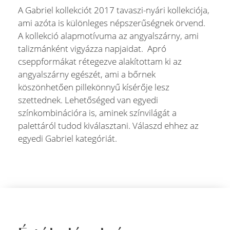
A Gabriel kollekciót 2017 tavaszi-nyári kollekciója,
ami azóta is különleges népszerűségnek örvend.
A kollekció alapmotívuma az angyalszárny, ami
talizmánként vigyázza napjaidat. Apró
cseppformákat rétegezve alakítottam ki az
angyalszárny egészét, ami a bőrnek
köszönhetően pillekönnyű kísérője lesz
szettednek. Lehetőséged van egyedi
színkombinációra is, aminek színvilágát a
palettáról tudod kiválasztani. Válaszd ehhez az
egyedi Gabriel kategóriát.