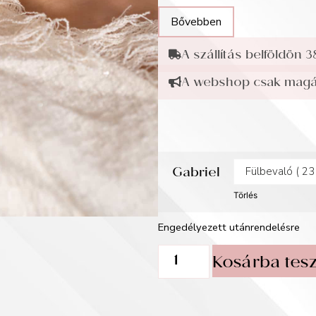
Bővebben
A szállítás belföldön 3
A webshop csak magán
Gabriel
Törlés
Engedélyezett utánrendelésre
Kosárba tes