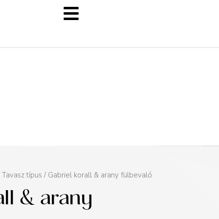
/
Tavasz típus
/ Gabriel korall & arany fülbevaló
all & arany