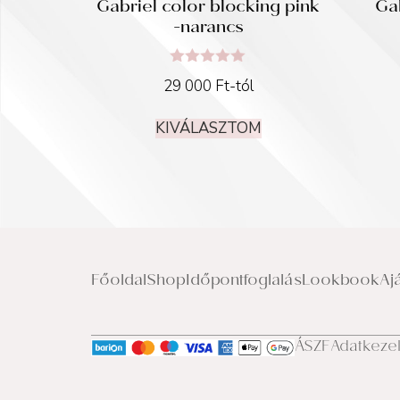
Gabriel color blocking pink
Gab
-narancs
Értékelés:
29 000
Ft
-tól
5.00
/ 5
KIVÁLASZTOM
Főoldal
Shop
Időpontfoglalás
Lookbook
Aj
ÁSZF
Adatkeze