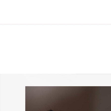
-25 % a webshopban!
Kupon: summer25
Shop