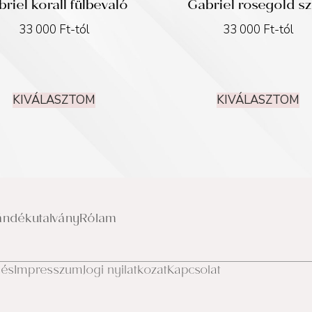
riel korall fülbevaló
Gabriel rosegold sz
33 000
Ft
-tól
33 000
Ft
-tól
KIVÁLASZTOM
KIVÁLASZTOM
ándékutalvány
Rólam
lés
Impresszum
Jogi nyilatkozat
Kapcsolat