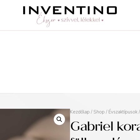
Kezdőlap
/
Shop
/
Évszaktípusok
Gabriel kor