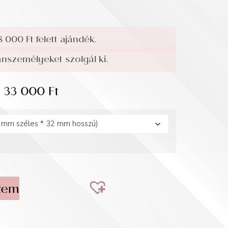
8 000 Ft felett ajándék.
személyeket szolgál ki.
33 000
Ft
zem