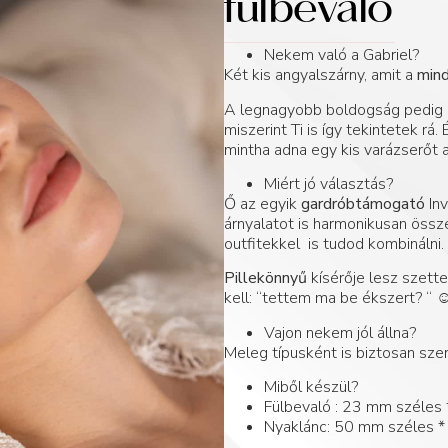
fülbevaló
Nekem való a Gabriel?
Két kis angyalszárny, amit a
mind
A legnagyobb boldogság pedig 
miszerint Ti is így tekintetek rá.
mintha adna egy kis varázserőt 
Miért jó választás?
Ő az egyik
gardróbtámogató
Inv
árnyalatot is harmonikusan össze
outfitekkel is tudod kombinálni.
Pillekönnyű
kísérője lesz szett
kell: “tettem ma be ékszert? “ ☺
Vajon nekem jól állna?
Meleg típusként is biztosan szer
Miből készül?
Fülbevaló : 23 mm széles
Nyaklánc: 50 mm széles 