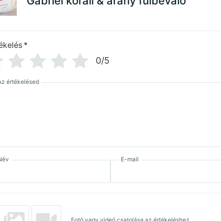
Gabriel korall & arany fülbevaló
ékelés
*
0/5
Az értékelésed
Név
E-mail
Fotó vagy videó csatolása az értékeléshez