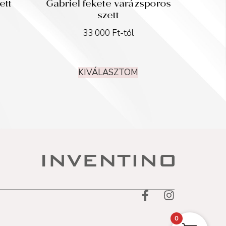
ett
Gabriel fekete varázsporos
szett
33 000
Ft
-tól
KIVÁLASZTOM
0