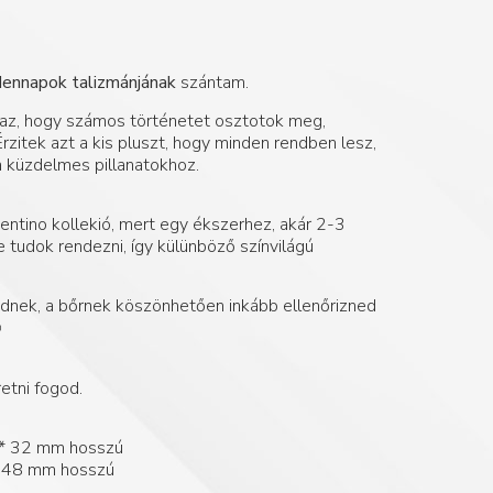
ennapok talizmánjának
szántam.
az, hogy számos történetet osztotok meg,
 Érzitek azt a kis pluszt, hogy minden rendben lesz,
a küzdelmes pillanatokhoz.
entino kollekió, mert egy ékszerhez, akár 2-3
 tudok rendezni, így külünböző színvilágú
ednek, a bőrnek köszönhetően inkább ellenőrizned
️
etni fogod.
 * 32 mm hosszú
* 48 mm hosszú