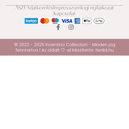
ÁSZF
Adatkezelés
Impresszum
Jogi nyilatkozat
Kapcsolat
© 2022 - 2025 Inventino Collection - Minden jog
fenntartva | Az oldalt 🤍-el készítette:
Netkit.hu