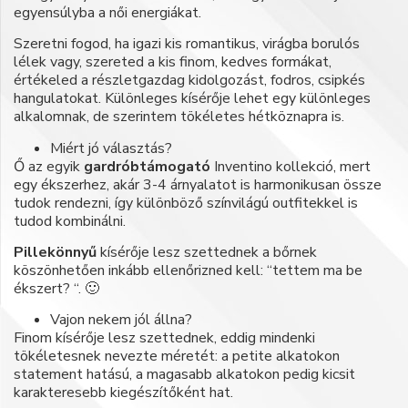
egyensúlyba a női energiákat.
Szeretni fogod, ha igazi kis romantikus, virágba borulós
lélek vagy, szereted a kis finom, kedves formákat,
értékeled a részletgazdag kidolgozást, fodros, csipkés
hangulatokat. Különleges kísérője lehet egy különleges
alkalomnak, de szerintem tökéletes hétköznapra is.
Miért jó választás?
Ő az egyik
gardróbtámogató
Inventino kollekció, mert
egy ékszerhez, akár 3-4 árnyalatot is harmonikusan össze
tudok rendezni, így különböző színvilágú outfitekkel is
tudod kombinálni.
Pillekönnyű
kísérője lesz szettednek a bőrnek
köszönhetően inkább ellenőrizned kell: “tettem ma be
ékszert? “. 🙂
Vajon nekem jól állna?
Finom kísérője lesz szettednek, eddig mindenki
tökéletesnek nevezte méretét: a petite alkatokon
statement hatású, a magasabb alkatokon pedig kicsit
karakteresebb kiegészítőként hat.