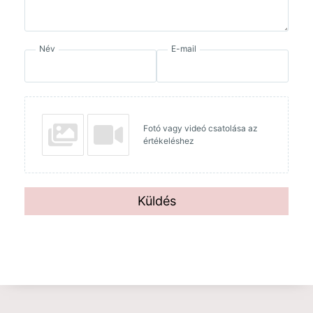
Név
E-mail
Fotó vagy videó csatolása az
értékeléshez
Küldés