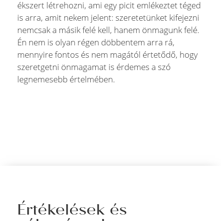
ékszert létrehozni, ami egy picit emlékeztet téged
is arra, amit nekem jelent: szeretetünket kifejezni
nemcsak a másik felé kell, hanem önmagunk felé.
Én nem is olyan régen döbbentem arra rá,
mennyire fontos és nem magától értetődő, hogy
szeretgetni önmagamat is érdemes a szó
legnemesebb értelmében.
Értékelések és