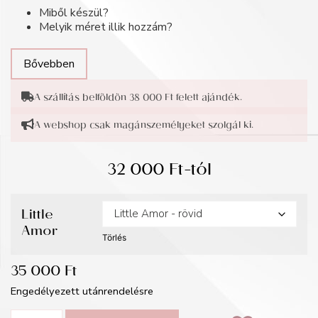
Miből készül?
Melyik méret illik hozzám?
Bővebben
A szállítás belföldön 38 000 Ft felett ajándék.
A webshop csak magánszemélyeket szolgál ki.
32 000
Ft
-tól
Little
Amor
Törlés
35 000
Ft
Engedélyezett utánrendelésre