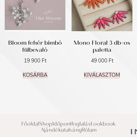
Bloom fehér bimbó
Mono Floral 3 db-os
fülbevaló
paletta
19 900
Ft
49 000
Ft
KOSÁRBA
KIVÁLASZTOM
Főoldal
Shop
Időpontfoglalás
Lookbook
Ajándékutalvány
Rólam