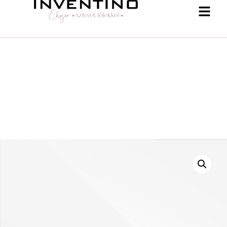
-25 % a webshopban! Kupon: summer25
Shop