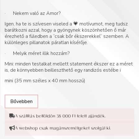
Értékelés
1
5.00
az 5-
· Nekem való az Amor?
ből,
értékelés
Igen, ha te is szívesen viseled a 💗 motívumot, meg tudsz
alapján
barátkozni azzal, hogy a gyöngynek köszönhetően ő már
érezhető a füledben a “csak bőr ékszerekkel” szemben. A
különleges pillanatok páratlan kísérője.
· Melyik méret illik hozzám?
Mini: minden testalkat mellett statement ékszer ez a méret
is, de könnyebben beilleszthető egy randizós estébe i
mini (35 mm széles x 40 mm hosszú)
Bővebben
A szállítás belföldön 38 000 Ft felett ajándék.
A webshop csak magánszemélyeket szolgál ki.