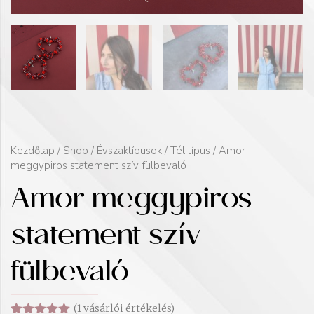
Kezdőlap
/
Shop
/
Évszaktípusok
/
Tél típus
/ Amor
meggypiros statement szív fülbevaló
Amor meggypiros
statement szív
fülbevaló
(
1
vásárlói értékelés)