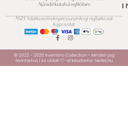
Ajándékutalvány
Rólam
ÁSZF
Adatkezelés
Impresszum
Jogi nyilatkozat
Kapcsolat
© 2022 - 2025 Inventino Collection - Minden jog
fenntartva | Az oldalt 🤍-el készítette:
Netkit.hu