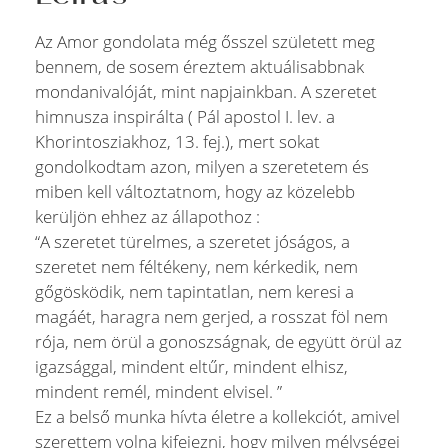
Az Amor gondolata még ősszel született meg
bennem, de sosem éreztem aktuálisabbnak
mondanivalóját, mint napjainkban. A szeretet
himnusza inspirálta ( Pál apostol I. lev. a
Khorintosziakhoz, 13. fej.), mert sokat
gondolkodtam azon, milyen a szeretetem és
miben kell változtatnom, hogy az közelebb
kerüljön ehhez az állapothoz :
“A szeretet türelmes, a szeretet jóságos, a
szeretet nem féltékeny, nem kérkedik, nem
gőgösködik, nem tapintatlan, nem keresi a
magáét, haragra nem gerjed, a rosszat föl nem
rója, nem örül a gonoszságnak, de együtt örül az
igazsággal, mindent eltűr, mindent elhisz,
mindent remél, mindent elvisel. ”
Ez a belső munka hívta életre a kollekciót, amivel
szerettem volna kifejezni, hogy milyen mélységei