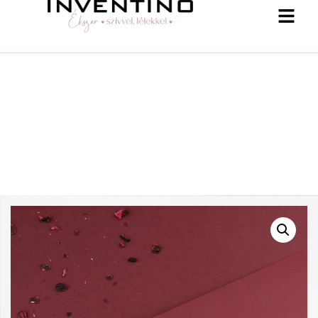
-25 % a webshopban! Kupon: summer25
Shop