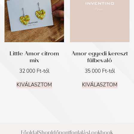
Little Amor citrom
Amor egyedi kereszt
mix
fülbevaló
32 000
Ft
-tól
35 000
Ft
-tól
KIVÁLASZTOM
KIVÁLASZTOM
Főoldal
Shop
Időpontfoglalás
Lookbook