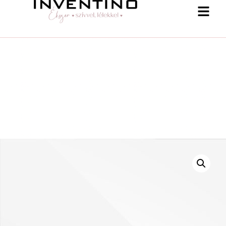
-25 % a webshopban! Kupon: summer25
Shop