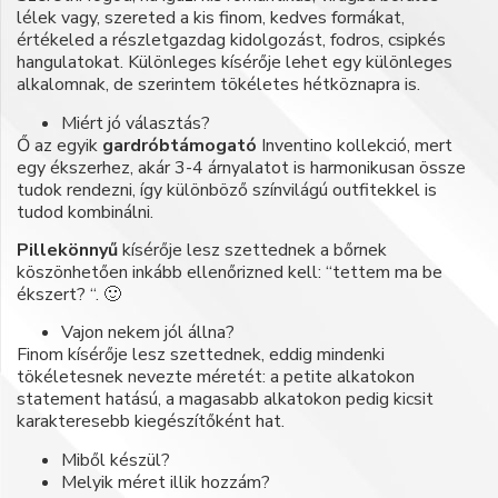
lélek vagy, szereted a kis finom, kedves formákat,
értékeled a részletgazdag kidolgozást, fodros, csipkés
hangulatokat. Különleges kísérője lehet egy különleges
alkalomnak, de szerintem tökéletes hétköznapra is.
Miért jó választás?
Ő az egyik
gardróbtámogató
Inventino kollekció, mert
egy ékszerhez, akár 3-4 árnyalatot is harmonikusan össze
tudok rendezni, így különböző színvilágú outfitekkel is
tudod kombinálni.
Pillekönnyű
kísérője lesz szettednek a bőrnek
köszönhetően inkább ellenőrizned kell: “tettem ma be
ékszert? “. 🙂
Vajon nekem jól állna?
Finom kísérője lesz szettednek, eddig mindenki
tökéletesnek nevezte méretét: a petite alkatokon
statement hatású, a magasabb alkatokon pedig kicsit
karakteresebb kiegészítőként hat.
Miből készül?
Melyik méret illik hozzám?