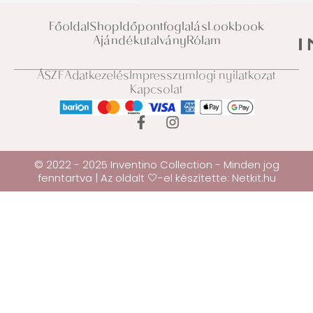
Főoldal
Shop
Időpontfoglalás
Lookbook
Ajándékutalvány
Rólam
ÁSZF
Adatkezelés
Impresszum
Jogi nyilatkozat
Kapcsolat
© 2022 - 2025 Inventino Collection - Minden jog
fenntartva | Az oldalt 🤍-el készítette:
Netkit.hu