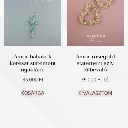
Amor babakék
Amor rosegold
kereszt statement
statement szív
nyaklánc
fülbevaló
35 000
Ft
35 000
Ft
-tól
KOSÁRBA
KIVÁLASZTOM