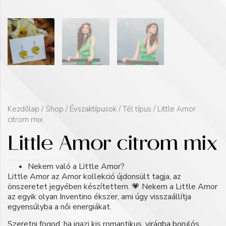
Kezdőlap
/
Shop
/
Évszaktípusok
/
Tél típus
/ Little Amor
citrom mix
Little Amor citrom mix
Nekem való a Little Amor?
Little Amor az Amor kollekció újdonsült tagja, az
önszeretet jegyében készítettem. 💗 Nekem a Little Amor
az egyik olyan Inventino ékszer, ami úgy visszaállítja
egyensúlyba a női energiákat.
Szeretni fogod, ha igazi kis romantikus, virágba borulós