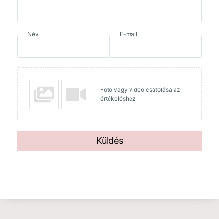
Név
E-mail
Fotó vagy videó csatolása az
értékeléshez
Küldés