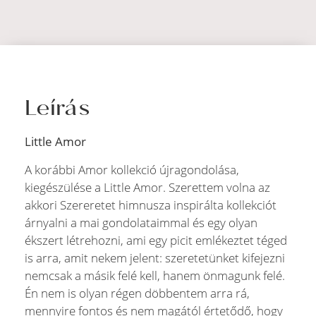
Leírás
Little Amor
A korábbi Amor kollekció újragondolása,
kiegészülése a Little Amor. Szerettem volna az
akkori Szereretet himnusza inspirálta kollekciót
árnyalni a mai gondolataimmal és egy olyan
ékszert létrehozni, ami egy picit emlékeztet téged
is arra, amit nekem jelent: szeretetünket kifejezni
nemcsak a másik felé kell, hanem önmagunk felé.
Én nem is olyan régen döbbentem arra rá,
mennyire fontos és nem magától értetődő, hogy