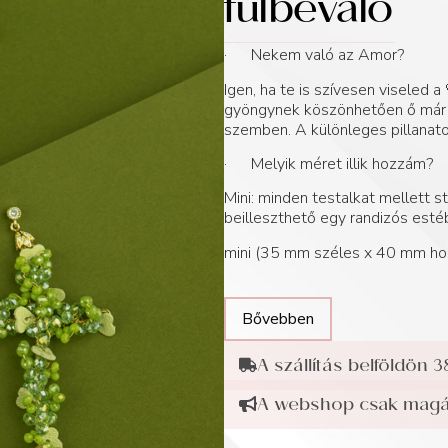
fülbevaló
· Nekem való az Amor?
Igen, ha te is szívesen viseled 
gyöngynek köszönhetően ő már é
szemben. A különleges pillanatok
· Melyik méret illik hozzám?
Mini: minden testalkat mellett 
beilleszthető egy randizós estéb
mini (35 mm széles x 40 mm ho
Bővebben
A szállítás belföldön 3
A webshop csak magán