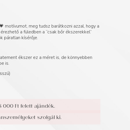
a 💗 motívumot, meg tudsz barátkozni azzal, hogy a
rezhető a füledben a “csak bőr ékszerekkel”
 páratlan kísérője.
statement ékszer ez a méret is, de könnyebben
e is.
sszú)
8 000 Ft felett ajándék.
személyeket szolgál ki.