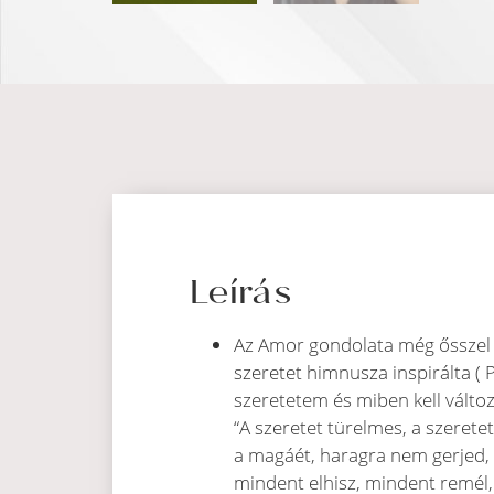
Leírás
Az Amor gondolata még ősszel 
szeretet himnusza inspirálta ( P
szeretetem és miben kell válto
“A szeretet türelmes, a szeret
a magáét, haragra nem gerjed, a
mindent elhisz, mindent remél, 