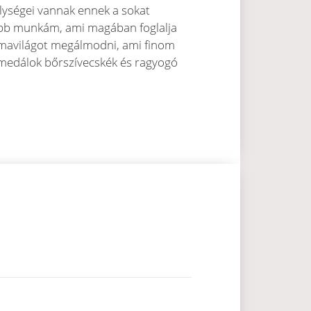
élységei vannak ennek a sokat
sebb munkám, ami magában foglalja
rmavilágot megálmodni, ami finom
zt medálok bőrszívecskék és ragyogó