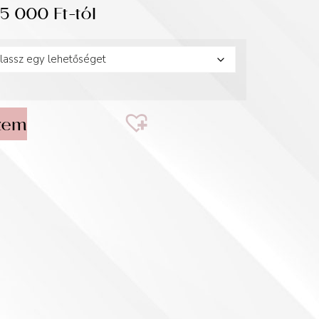
35 000
Ft
-tól
zem