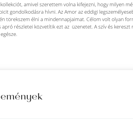
 kollekciót, amivel szerettem volna kifejezni, hogy milyen m
s picit gondolkodásra hívni. Az Amor az eddigi legszemélye
tén törekszem élni a mindennapjaimat. Célom volt olyan fo
 apró részletei közvetítik ezt az üzenetet. A szív és keres
 egésze.
élemények