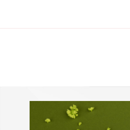
-25 % a webshopban!
Kupon: summer25
Shop