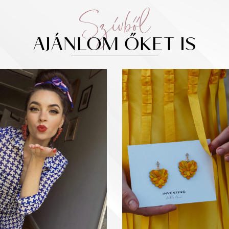
Szívből
AJÁNLOM ŐKET IS