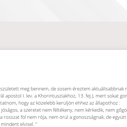
született meg bennem, de sosem éreztem aktuálisabbnak m
ál apostol I. lev. a Khorintusziakhoz, 13. fej.), mert sokat 
ztatnom, hogy az közelebb kerüljön ehhez az állapothoz :
et jóságos, a szeretet nem féltékeny, nem kérkedik, nem gőg
 rosszat föl nem rója, nem örül a gonoszságnak, de együtt 
mindent elvisel. ”