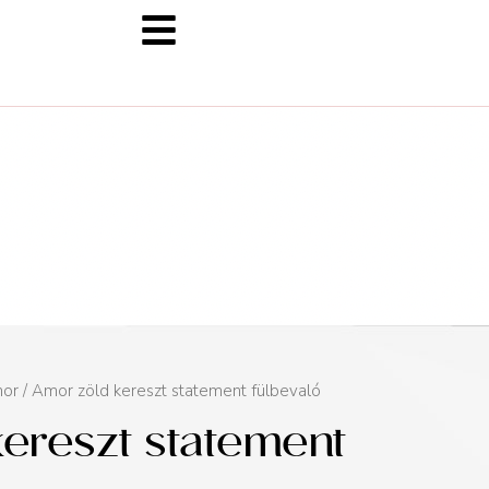
or
/ Amor zöld kereszt statement fülbevaló
ereszt statement