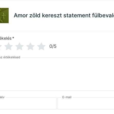
Amor zöld kereszt statement fülbeval
ékelés
*
0/5
Az értékelésed
Név
E-mail