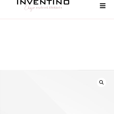
-25 % a webshopban! Kupon: summer25
Shop