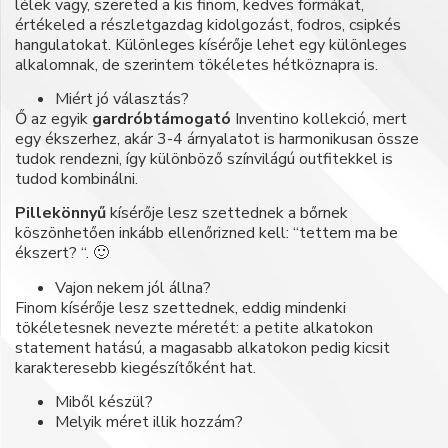
lélek vagy, szereted a kis finom, kedves formákat,
értékeled a részletgazdag kidolgozást, fodros, csipkés
hangulatokat. Különleges kísérője lehet egy különleges
alkalomnak, de szerintem tökéletes hétköznapra is.
Miért jó választás?
Ő az egyik
gardróbtámogató
Inventino kollekció, mert
egy ékszerhez, akár 3-4 árnyalatot is harmonikusan össze
tudok rendezni, így különböző színvilágú outfitekkel is
tudod kombinálni.
Pillekönnyű
kísérője lesz szettednek a bőrnek
köszönhetően inkább ellenőrizned kell: “tettem ma be
ékszert? “. 🙂
Vajon nekem jól állna?
Finom kísérője lesz szettednek, eddig mindenki
tökéletesnek nevezte méretét: a petite alkatokon
statement hatású, a magasabb alkatokon pedig kicsit
karakteresebb kiegészítőként hat.
Miből készül?
Melyik méret illik hozzám?