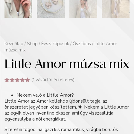
Kezdőlap
/
Shop
/
Évszaktípusok
/
Ősz típus
/ Little Amor
múzsa mix
Little Amor múzsa mix
(
1
vásárlói értékelés)
Értékelés
1
5.00
az 5-
Nekem való a Little Amor?
ből,
Little Amor az Amor kollekció újdonsült tagja, az
értékelés
alapján
önszeretet jegyében készítettem. 💗 Nekem a Little Amor
az egyik olyan Inventino ékszer, ami úgy visszaállítja
egyensúlyba a női energiákat.
Szeretni fogod, ha igazi kis romantikus, virágba borulós