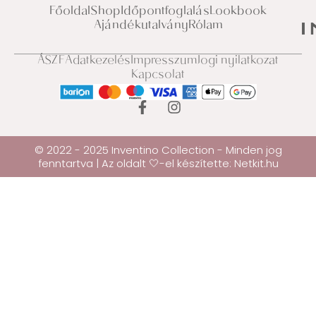
Főoldal
Shop
Időpontfoglalás
Lookbook
Ajándékutalvány
Rólam
ÁSZF
Adatkezelés
Impresszum
Jogi nyilatkozat
Kapcsolat
© 2022 - 2025 Inventino Collection - Minden jog
fenntartva | Az oldalt 🤍-el készítette:
Netkit.hu