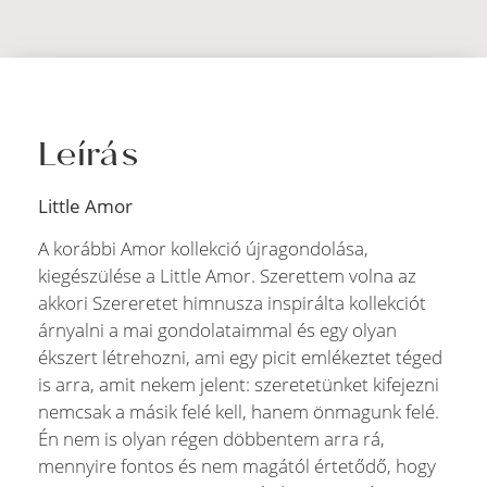
Leírás
Little Amor
A korábbi Amor kollekció újragondolása,
kiegészülése a Little Amor. Szerettem volna az
akkori Szereretet himnusza inspirálta kollekciót
árnyalni a mai gondolataimmal és egy olyan
ékszert létrehozni, ami egy picit emlékeztet téged
is arra, amit nekem jelent: szeretetünket kifejezni
nemcsak a másik felé kell, hanem önmagunk felé.
Én nem is olyan régen döbbentem arra rá,
mennyire fontos és nem magától értetődő, hogy