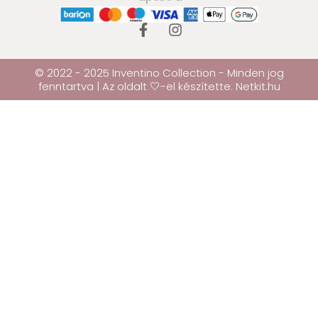
© 2022 - 2025 Inventino Collection - Minden jog
fenntartva | Az oldalt 🤍-el készítette:
Netkit.hu