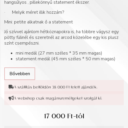
hangsúlyos , pillekönnyű statement ékszer.
· Melyik méret illik hozzám?
Mini: petite alkatnak ő a statement
Jó szívvel ajánlom hétköznapokra is, ha többre vágysz egy
pötty fülinél és szeretnél az arcod közelébe egy kis plusz
színt csempészni.
mini medál (27 mm széles * 35 mm magas)
statement medál (45 mm széles * 50 mm magas)
Bővebben
A szállítás belföldön 38 000 Ft felett ajándék.
A webshop csak magánszemélyeket szolgál ki.
17 000
Ft
-tól