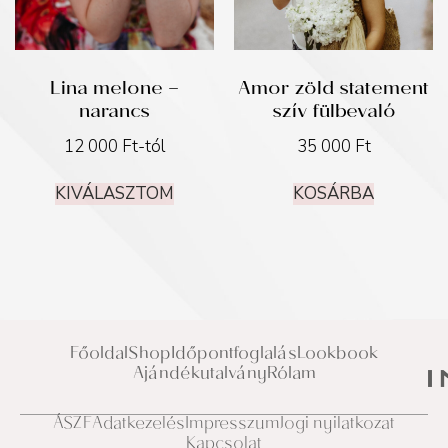
Lina melone –
Amor zöld statement
narancs
szív fülbevaló
12 000
Ft
-tól
35 000
Ft
KIVÁLASZTOM
KOSÁRBA
Főoldal
Shop
Időpontfoglalás
Lookbook
Ajándékutalvány
Rólam
ÁSZF
Adatkezelés
Impresszum
Jogi nyilatkozat
Kapcsolat