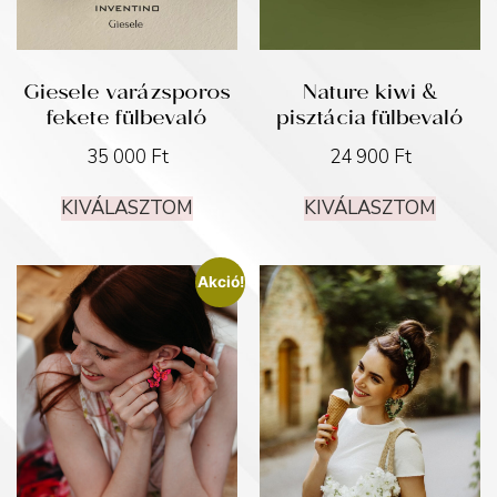
Giesele varázsporos
Nature kiwi &
fekete fülbevaló
pisztácia fülbevaló
35 000
Ft
24 900
Ft
KIVÁLASZTOM
KIVÁLASZTOM
Akció!