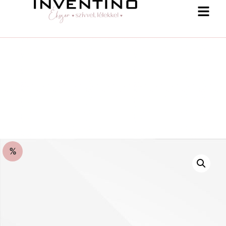
%
-25 % a webshopban! Kupon: summer25
Shop