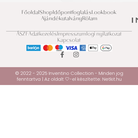
Főoldal
Shop
Időpontfoglalás
Lookbook
Ajándékutalvány
Rólam
ÁSZF
Adatkezelés
Impresszum
Jogi nyilatkozat
Kapcsolat
© 2022 - 2025 Inventino Collection - Minden jog
fenntartva | Az oldalt 🤍-el készítette:
Netkit.hu