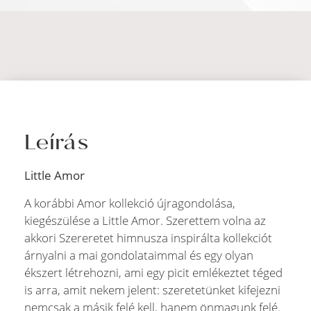
Leírás
Little Amor
A korábbi Amor kollekció újragondolása,
kiegészülése a Little Amor. Szerettem volna az
akkori Szereretet himnusza inspirálta kollekciót
árnyalni a mai gondolataimmal és egy olyan
ékszert létrehozni, ami egy picit emlékeztet téged
is arra, amit nekem jelent: szeretetünket kifejezni
nemcsak a másik felé kell, hanem önmagunk felé.