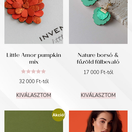
Little Amor pumpkin
Nature borsó &
mix
fűzöld fülbevaló
17 000
Ft
-tól
Értékelés:
32 000
Ft
-tól
5.00
/ 5
KIVÁLASZTOM
KIVÁLASZTOM
Akció!