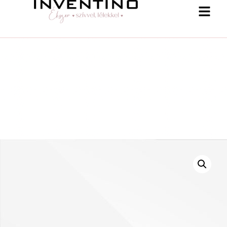
-25 % a webshopban! Kupon: summer25
Shop