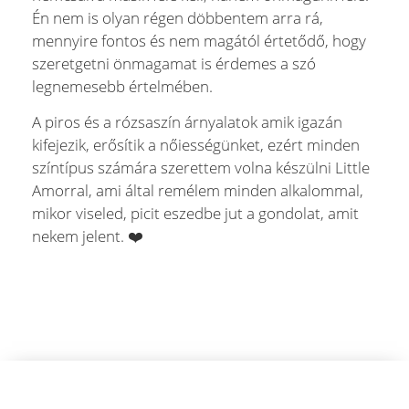
Én nem is olyan régen döbbentem arra rá,
mennyire fontos és nem magától értetődő, hogy
szeretgetni önmagamat is érdemes a szó
legnemesebb értelmében.
A piros és a rózsaszín árnyalatok amik igazán
kifejezik, erősítik a nőiességünket, ezért minden
színtípus számára szerettem volna készülni Little
Amorral, ami által remélem minden alkalommal,
mikor viseled, picit eszedbe jut a gondolat, amit
nekem jelent. ❤️