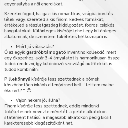
egyensúlyba a női energiákat.
Szeretni fogod, ha igazi kis romantikus, virágba borulós
lélek vagy, szereted a kis finom, kedves formákat,
értékeled a részletgazdag kidolgozást, fodros, csipkés
hangulatokat. Különleges kísérője lehet egy különleges
alkalomnak, de szerintem tökéletes hétköznapra is.
Miért jó választás?
Ő az egyik
gardróbtámogató
Inventino kollekció, mert
egy ékszerhez, akár 3-4 árnyalatot is harmonikusan össze
tudok rendezni, így különböző színvilágú outfitekkel is
tudod kombinálni.
Pillekönnyű
kísérője lesz szettednek a bőrnek
köszönhetően inkább ellenőrizned kell: “tettem ma be
ékszert? “. 🙂
Vajon nekem jól állna?
Finom kísérője lesz szettednek, eddig mindenki
tökéletesnek nevezte méretét: a petite alkatokon
statement hatású, a magasabb alkatokon pedig kicsit
karakteresebb kiegészítőként hat.