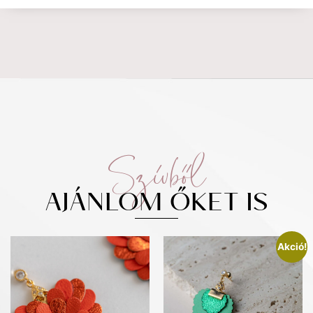
Szívből
AJÁNLOM ŐKET IS
Akció!