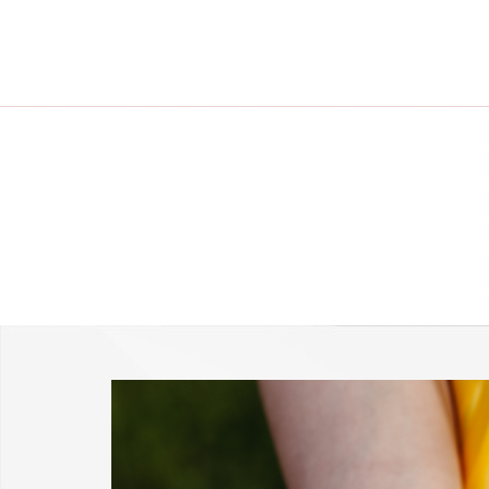
-25 % a webshopban!
Kupon: summer25
Shop