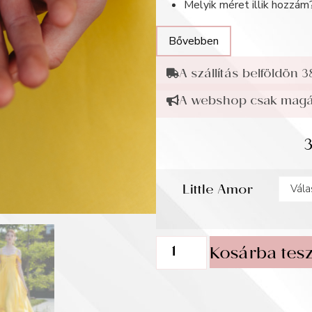
Melyik méret illik hozzám
Bővebben
A szállítás belföldön 3
A webshop csak magán
Little Amor
Kosárba tes