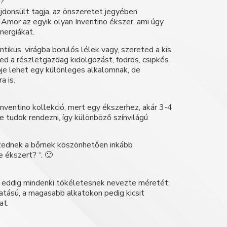
r?
jdonsült tagja, az önszeretet jegyében
Amor az egyik olyan Inventino ékszer, ami úgy
energiákat.
ntikus, virágba borulós lélek vagy, szereted a kis
ed a részletgazdag kidolgozást, fodros, csipkés
ője lehet egy különleges alkalomnak, de
a is.
nventino kollekció, mert egy ékszerhez, akár 3-4
e tudok rendezni, így különböző színvilágú
ttednek a bőrnek köszönhetően inkább
 ékszert? “. 🙂
, eddig mindenki tökéletesnek nevezte méretét:
atású, a magasabb alkatokon pedig kicsit
at.