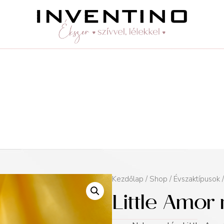
Kezdőlap
/
Shop
/
Évszaktípusok
Little Amor