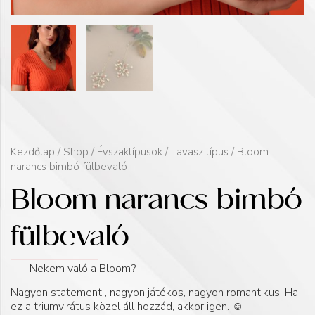
Kezdőlap
/
Shop
/
Évszaktípusok
/
Tavasz típus
/ Bloom
narancs bimbó fülbevaló
Bloom narancs bimbó
fülbevaló
· Nekem való a Bloom?
Nagyon statement , nagyon játékos, nagyon romantikus. Ha
ez a triumvirátus közel áll hozzád, akkor igen.
☺️