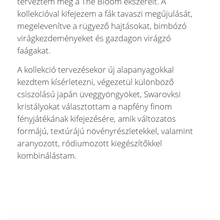
terveztem meg a The Bloom ékszereit. A
kollekcióval kifejezem a fák tavaszi megújulását,
megelevenítve a rügyező hajtásokat, bimbózó
virágkezdeményeket és gazdagon virágzó
faágakat.
A kollekció tervezésekor új alapanyagokkal
kezdtem kísérletezni, végezetül különböző
csiszolású japán üveggyöngyöket, Swarovksi
kristályokat választottam a napfény finom
fényjátékának kifejezésére, amik változatos
formájú, textúrájú növényrészletekkel, valamint
aranyozott, ródiumozott kiegészítőkkel
kombinálástam.