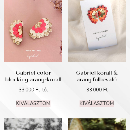
Gabriel color
Gabriel korall &
blocking arany-korall
arany fülbevaló
33 000
Ft
-tól
33 000
Ft
KIVÁLASZTOM
KIVÁLASZTOM