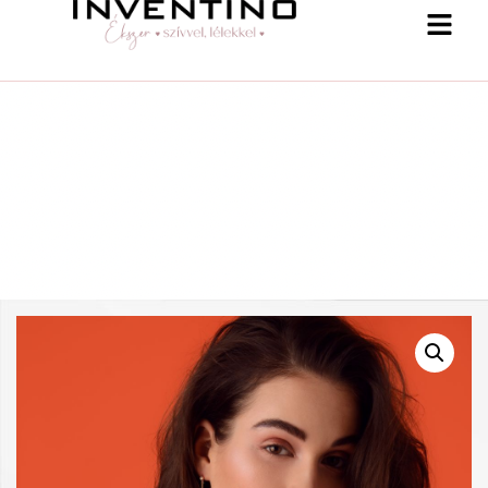
-25 % a webshopban! Kupon: summer25
Shop