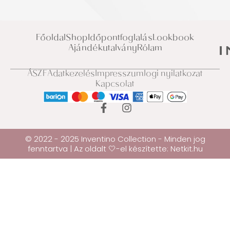
Főoldal
Shop
Időpontfoglalás
Lookbook
Ajándékutalvány
Rólam
ÁSZF
Adatkezelés
Impresszum
Jogi nyilatkozat
Kapcsolat
© 2022 - 2025 Inventino Collection - Minden jog
fenntartva | Az oldalt 🤍-el készítette:
Netkit.hu