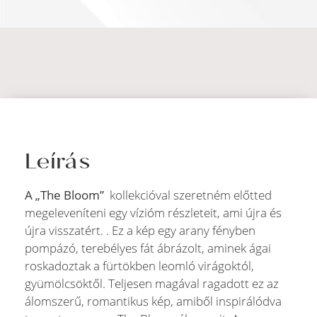
Leírás
A „The Bloom”
kollekcióval szeretném előtted
megeleveníteni egy vízióm részleteit, ami újra és
újra visszatért. . Ez a kép egy arany fényben
pompázó, terebélyes fát ábrázolt, aminek ágai
roskadoztak a fürtökben leomló virágoktól,
gyümölcsöktől. Teljesen magával ragadott ez az
álomszerű, romantikus kép, amiből inspirálódva