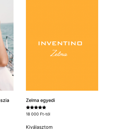
kszia
Zelma egyedi
Értékelés:
18 000
Ft
-tól
5.00
/ 5
Kiválasztom