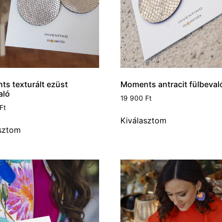
s texturált ezüst
Moments antracit fülbeval
aló
19 900
Ft
Ft
Kiválasztom
sztom