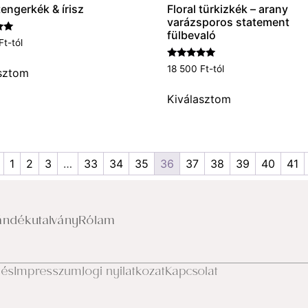
tengerkék & írisz
Floral türkizkék – arany
varázsporos statement
fülbevaló
és:
Ft
-tól
Értékelés:
18 500
Ft
-tól
sztom
5.00
/ 5
Kiválasztom
1
2
3
…
33
34
35
36
37
38
39
40
41
ándékutalvány
Rólam
lés
Impresszum
Jogi nyilatkozat
Kapcsolat