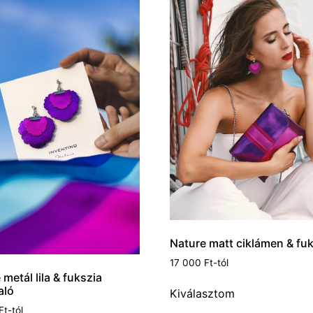
Nature matt ciklámen & fu
17 000
Ft
-tól
metál lila & fukszia
aló
Kiválasztom
Ft
-tól