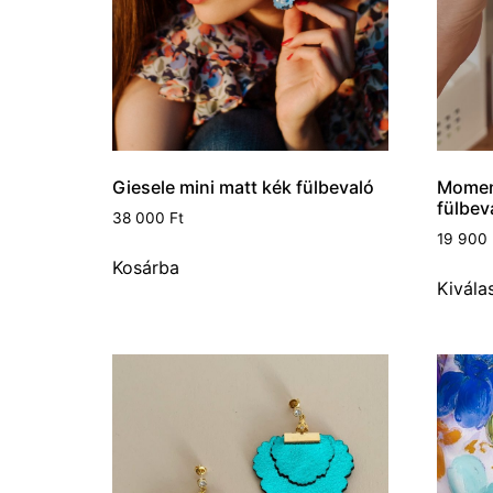
Giesele mini matt kék fülbevaló
Moment
fülbev
38 000
Ft
19 900
Kosárba
Kivála