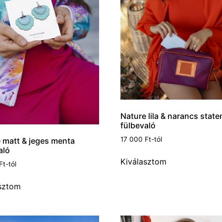
Nature lila & narancs stat
fülbevaló
17 000
Ft
-tól
 matt & jeges menta
aló
Kiválasztom
Ft
-tól
sztom