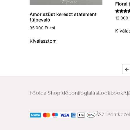
Floral 
Amor ezüst kereszt statement
Értékel
12 000
fülbevaló
5.00
/ 5
35 000
Ft
-tól
Kivála
Kiválasztom
←
Főoldal
Shop
Időpontfoglalás
Lookbook
Aj
ÁSZF
Adatkeze