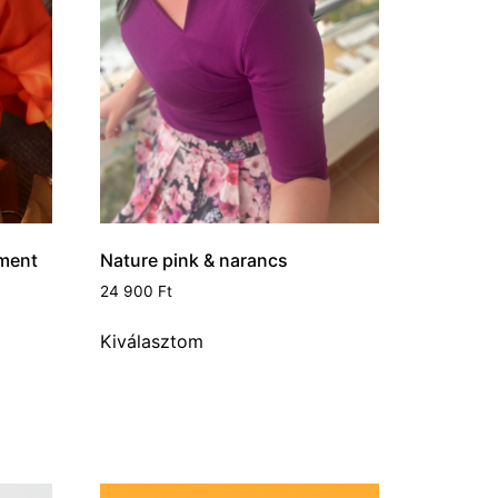
ement
Nature pink & narancs
24 900
Ft
Kiválasztom