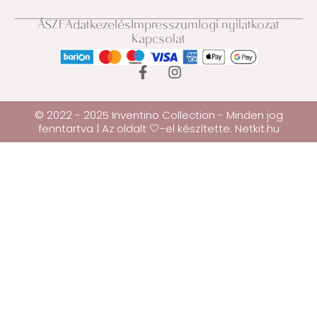
ÁSZF
Adatkezelés
Impresszum
Jogi nyilatkozat
Kapcsolat
© 2022 - 2025 Inventino Collection - Minden jog
fenntartva | Az oldalt 🤍-el készítette:
Netkit.hu