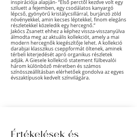
inspirációja alapján- “Első perctől kezdve volt egy
sziluett a fejemben, egy csodálatos kanyargó
lépcső, gyönyörű kristálycsillárral, burjánzó zöld
növényekkel, amin kecses léptekkel, finom elegáns
részletekkel közeledik egy hercegnő.”
Jakócs Zsanett ehhez a képhez vissza-visszanyúlva
álmodta meg az aktuális kollekciót, amely a mai
modern hercegnők kiegészítője lehet. A kollekció
darabjai klasszikus cseppformát öltenek, aminek
térbeli kiterjedését apró organikus részletek
adják. A Giesele kollekció statement fülbevalói
három különböző méretben és számos
színösszeállításban elérhetőek gondolva az egyes
évszaktípusok kedvelt színvilágára.
Értékelések és