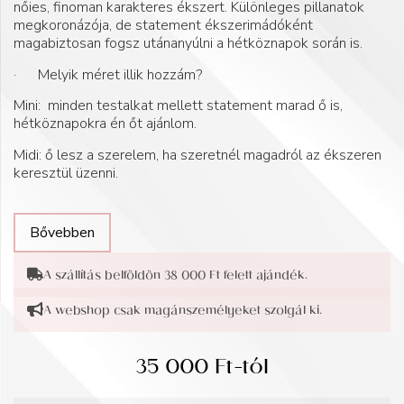
nőies, finoman karakteres ékszert. Különleges pillanatok
megkoronázója, de statement ékszerimádóként
magabiztosan fogsz utánanyúlni a hétköznapok során is.
· Melyik méret illik hozzám?
Mini: minden testalkat mellett statement marad ő is,
hétköznapokra én őt ajánlom.
Midi: ő lesz a szerelem, ha szeretnél magadról az ékszeren
keresztül üzenni.
Bővebben
A szállítás belföldön 38 000 Ft felett ajándék.
A webshop csak magánszemélyeket szolgál ki.
35 000
Ft
-tól