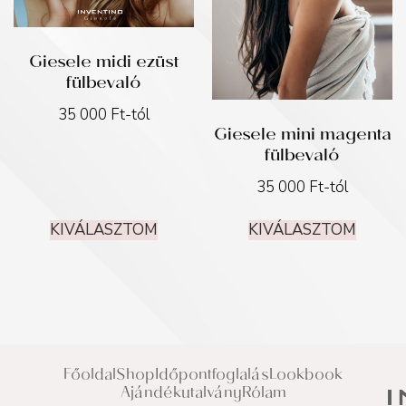
Giesele midi ezüst
fülbevaló
35 000
Ft
-tól
Giesele mini magenta
fülbevaló
35 000
Ft
-tól
KIVÁLASZTOM
KIVÁLASZTOM
Főoldal
Shop
Időpontfoglalás
Lookbook
Ajándékutalvány
Rólam