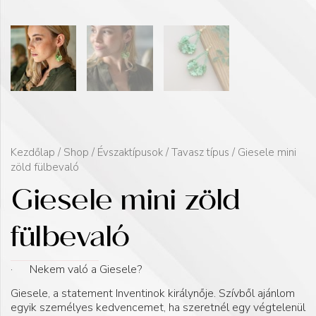
Kezdőlap
/
Shop
/
Évszaktípusok
/
Tavasz típus
/ Giesele mini
zöld fülbevaló
Giesele mini zöld
fülbevaló
· Nekem való a Giesele?
Giesele, a statement Inventinok királynője. Szívből ajánlom
egyik személyes kedvencemet, ha szeretnél egy végtelenül