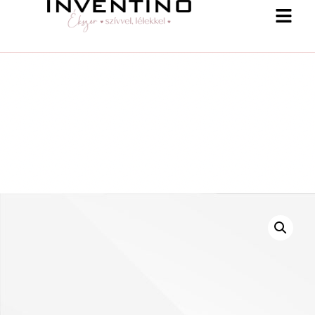
-25 % a webshopban! Kupon: summer25
Shop