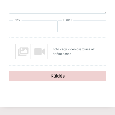
Név
E-mail
Fotó vagy videó csatolása az
értékeléshez
Küldés