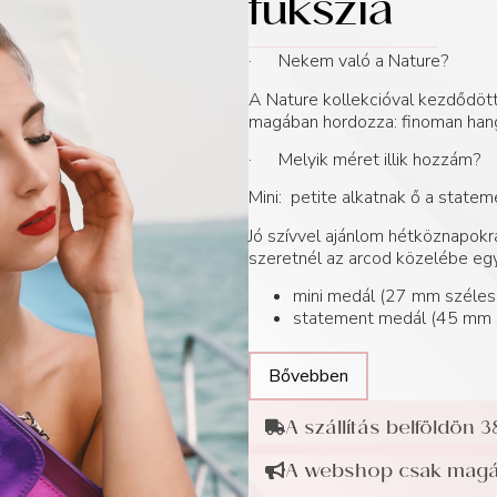
fukszia
· Nekem való a Nature?
A Nature kollekcióval kezdődött
magában hordozza: finoman hang
· Melyik méret illik hozzám?
Mini: petite alkatnak ő a statem
Jó szívvel ajánlom hétköznapokra
szeretnél az arcod közelébe egy
mini medál (27 mm széle
statement medál (45 mm 
Bővebben
A szállítás belföldön 3
A webshop csak magán