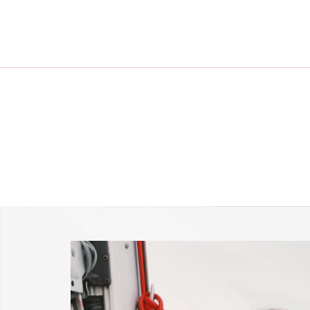
-25 % a webshopban!
Kupon: summer25
Shop