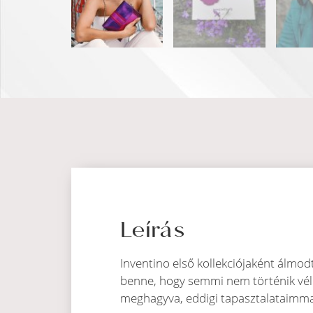
Leírás
Inventino első kollekciójaként álmo
benne, hogy semmi nem történik véle
meghagyva, eddigi tapasztalataimma