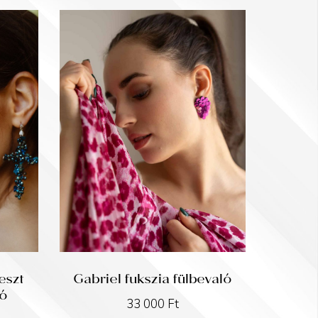
eszt
Gabriel fukszia fülbevaló
ló
33 000
Ft