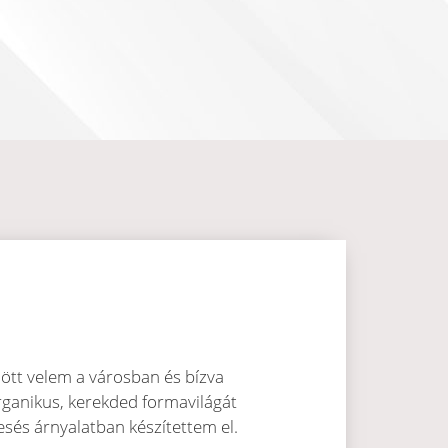
jött velem a városban és bízva
rganikus, kerekded formavilágát
és árnyalatban készítettem el.