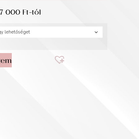
17 000
Ft
-tól
zem