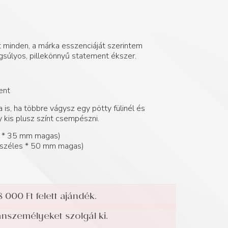
 minden, a márka esszenciáját szerintem
súlyos, pillekönnyű statement ékszer.
ent
 is, ha többre vágysz egy pötty fülinél és
 kis plusz színt csempészni.
s * 35 mm magas)
széles * 50 mm magas)
8 000 Ft felett ajándék.
személyeket szolgál ki.