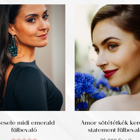
iesele midi emerald
Amor sötététkék ker
fülbevaló
statement fülbeva