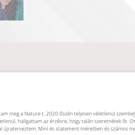
dtam meg a Nature-t. 2020 őszén teljesen véletlenül szembe
tlenül, hallgattam az érzésre, hogy talán szeretnétek őt. O
l újraterveztem. Mini és statement méretben és számos mes