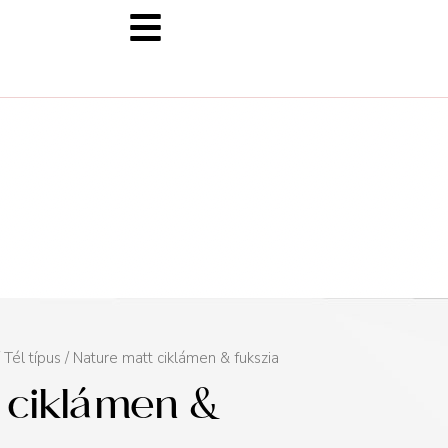
/
Tél típus
/ Nature matt ciklámen & fukszia
 ciklámen &