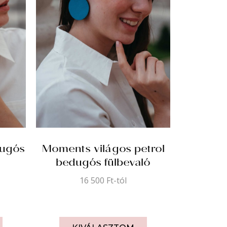
dugós
Moments világos petrol
bedugós fülbevaló
16 500
Ft
-tól