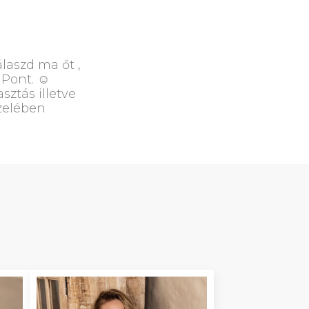
laszd ma őt ,
 Pont. ☺️
sztás illetve
özelében