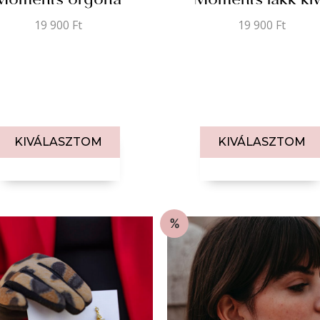
Moments orgona
Moments lakk ki
19 900
Ft
19 900
Ft
KIVÁLASZTOM
KIVÁLASZTOM
%