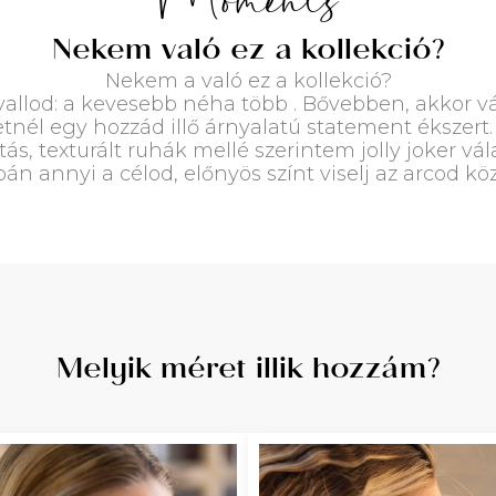
Moments
Nekem való ez a kollekció?
Nekem a való ez a kollekció?
 vallod: a kevesebb néha több . Bővebben, akkor vá
tnél egy hozzád illő árnyalatú statement ékszert.
ntás, texturált ruhák mellé szerintem jolly joker vála
án annyi a célod, előnyös színt viselj az arcod k
Melyik méret illik hozzám?​