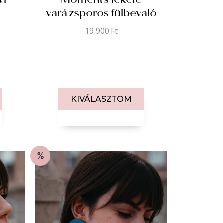
wi
Moments fekete
varázsporos fülbevaló
19 900
Ft
KIVÁLASZTOM
%