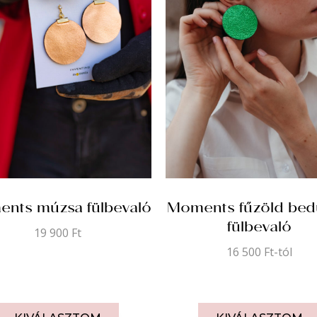
nts múzsa fülbevaló
Moments fűzöld be
fülbevaló
19 900
Ft
16 500
Ft
-tól