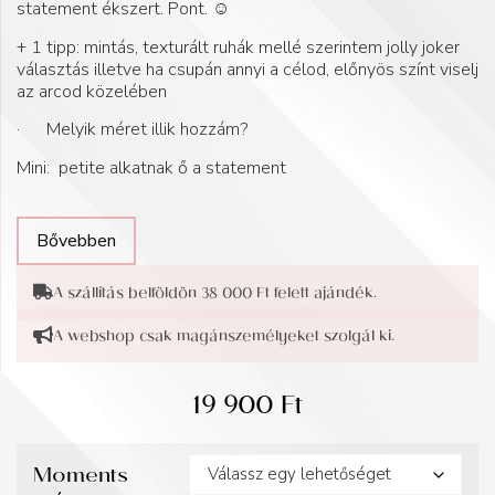
statement ékszert. Pont. ☺️
+ 1 tipp: mintás, texturált ruhák mellé szerintem jolly joker
választás illetve ha csupán annyi a célod, előnyös színt viselj
az arcod közelében
· Melyik méret illik hozzám?
Mini: petite alkatnak ő a statement
Bővebben
A szállítás belföldön 38 000 Ft felett ajándék.
A webshop csak magánszemélyeket szolgál ki.
19 900
Ft
Moments