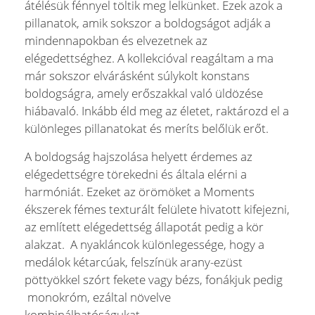
átélésük fénnyel töltik meg lelkünket. Ezek azok a
pillanatok, amik sokszor a boldogságot adják a
mindennapokban és elvezetnek az
elégedettséghez. A kollekcióval reagáltam a ma
már sokszor elvárásként súlykolt konstans
boldogságra, amely erőszakkal való üldözése
hiábavaló. Inkább éld meg az életet, raktározd el a
különleges pillanatokat és meríts belőlük erőt.
A boldogság hajszolása helyett érdemes az
elégedettségre törekedni és általa elérni a
harmóniát. Ezeket az örömöket a Moments
ékszerek fémes texturált felülete hivatott kifejezni,
az említett elégedettség állapotát pedig a kör
alakzat. A nyakláncok különlegessége, hogy a
medálok kétarcúak, felszínük arany-ezüst
pöttyökkel szórt fekete vagy bézs, fonákjuk pedig
monokróm, ezáltal növelve
kombinálhatóságukat.