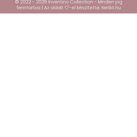
© 2022 - 2025 Inventino Collection - Minden jog
fenntartva | Az oldalt 🤍-el készítette:
Netkit.hu