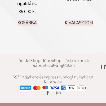
nyaklánc
35 000
Ft
KOSÁRBA
KIVÁLASZTOM
Főoldal
Shop
Időpontfoglalás
Lookbook
Ajándékutalvány
Rólam
ÁSZF
Adatkezelés
Impresszum
Jogi nyilatkozat
Kapcsolat