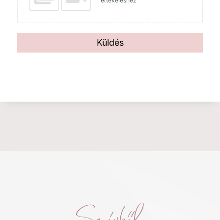
értékeléshez
Küldés
Szívből