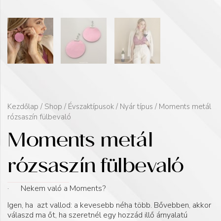
Kezdőlap
/
Shop
/
Évszaktípusok
/
Nyár típus
/ Moments metál
rózsaszín fülbevaló
Moments metál
rózsaszín fülbevaló
· Nekem való a Moments?
Igen, ha azt vallod: a kevesebb néha több. Bővebben, akkor
válaszd ma őt, ha szeretnél egy hozzád illő árnyalatú