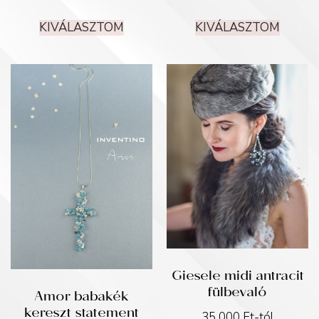
KIVÁLASZTOM
KIVÁLASZTOM
Giesele midi antracit
fülbevaló
Amor babakék
kereszt statement
35 000
Ft
-tól