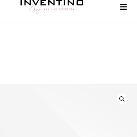
-25 % a webshopban! Kupon: summer25
Shop