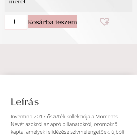
méret
Kosárba teszem
Leírás
Inventino 2017 őszi/téli kollekciója a Moments.
Nevét azokról az apró pillanatokról, örömökről
kapta, amelyek felidézése szívmelengetőek, újbóli