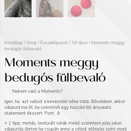
Kezdőlap
/
Shop
/
Évszaktípusok
/
Tél típus
/ Moments meggy
bedugós fülbevaló
Moments meggy
bedugós fülbevaló
· Nekem való a Moments?
Igen, ha azt vallod: a kevesebb néha több. Bővebben, akkor
válaszd ma őt, ha szeretnél egy hozzád illő árnyalatú
statement ékszert. Pont. ☺️
+ 1 tipp: mintás, texturált ruhák mellé szerintem jolly joker
választás illetve ha csupán annyi a célod, előnyös színt viselj