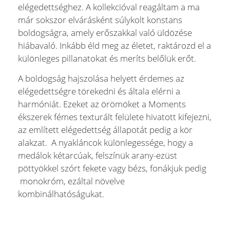
elégedettséghez. A kollekcióval reagáltam a ma
már sokszor elvárásként súlykolt konstans
boldogságra, amely erőszakkal való üldözése
hiábavaló. Inkább éld meg az életet, raktározd el a
különleges pillanatokat és meríts belőlük erőt.
A boldogság hajszolása helyett érdemes az
elégedettségre törekedni és általa elérni a
harmóniát. Ezeket az örömöket a Moments
ékszerek fémes texturált felülete hivatott kifejezni,
az említett elégedettség állapotát pedig a kör
alakzat. A nyakláncok különlegessége, hogy a
medálok kétarcúak, felszínük arany-ezüst
pöttyökkel szórt fekete vagy bézs, fonákjuk pedig
monokróm, ezáltal növelve
kombinálhatóságukat.