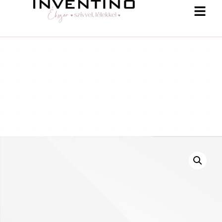
-25 % a webshopban! Kupon: summer25
Shop