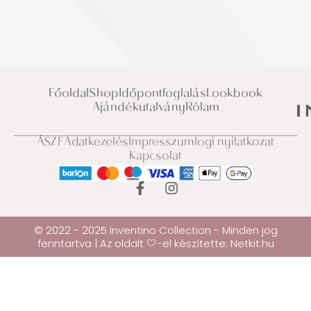
Főoldal
Shop
Időpontfoglalás
Lookbook
Ajándékutalvány
Rólam
ÁSZF
Adatkezelés
Impresszum
Jogi nyilatkozat
Kapcsolat
© 2022 - 2025 Inventino Collection - Minden jog
fenntartva | Az oldalt 🤍-el készítette:
Netkit.hu