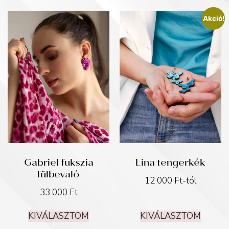
Akció!
Gabriel fukszia
Lina tengerkék
fülbevaló
12 000
Ft
-tól
33 000
Ft
KIVÁLASZTOM
KIVÁLASZTOM