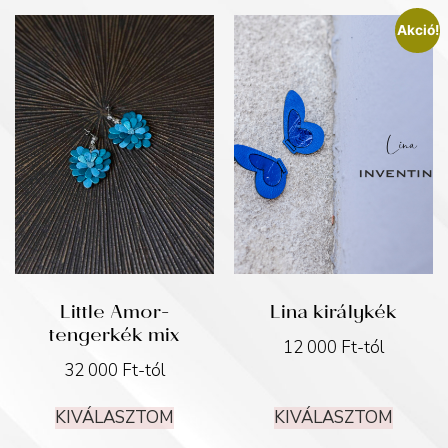
Akció!
Little Amor-
Lina királykék
tengerkék mix
12 000
Ft
-tól
32 000
Ft
-tól
KIVÁLASZTOM
KIVÁLASZTOM