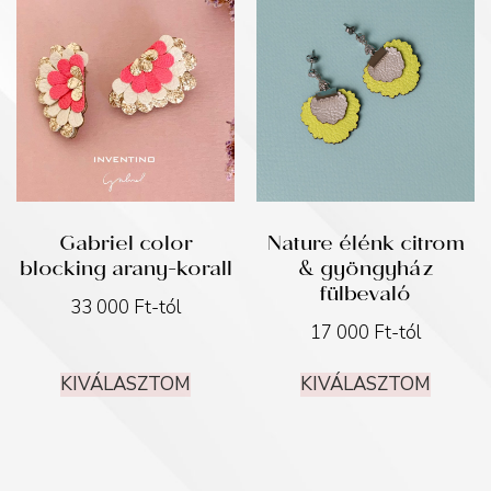
Gabriel color
Nature élénk citrom
blocking arany-korall
& gyöngyház
fülbevaló
33 000
Ft
-tól
17 000
Ft
-tól
KIVÁLASZTOM
KIVÁLASZTOM