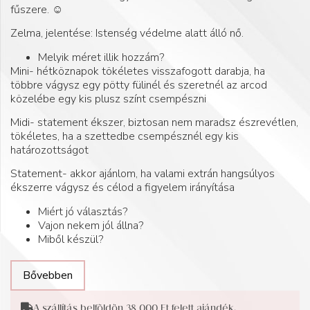
fűszere. ☺️
Zelma, jelentése: Istenség védelme alatt álló nő.
Melyik méret illik hozzám?
Mini- hétköznapok tökéletes visszafogott darabja, ha
többre vágysz egy pötty fülinél és szeretnél az arcod
közelébe egy kis plusz színt csempészni
Midi- statement ékszer, biztosan nem maradsz észrevétlen,
tökéletes, ha a szettedbe csempésznél egy kis
határozottságot
Statement- akkor ajánlom, ha valami extrán hangsúlyos
ékszerre vágysz és célod a figyelem irányítása
Miért jó választás?
Vajon nekem jól állna?
Miből készül?
Bővebben
A szállítás belföldön 38 000 Ft felett ajándék.