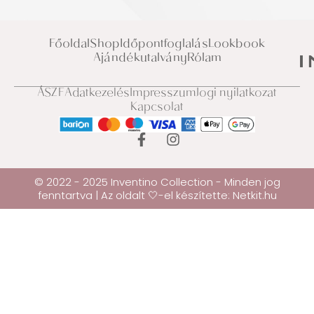
Főoldal
Shop
Időpontfoglalás
Lookbook
Ajándékutalvány
Rólam
ÁSZF
Adatkezelés
Impresszum
Jogi nyilatkozat
Kapcsolat
© 2022 - 2025 Inventino Collection - Minden jog
fenntartva | Az oldalt 🤍-el készítette:
Netkit.hu