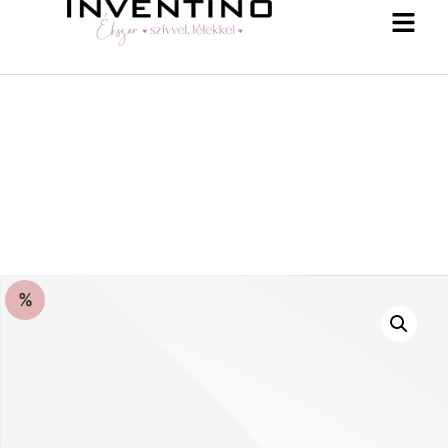
%
-25 % a webshopban! Kupon: summer25
Shop