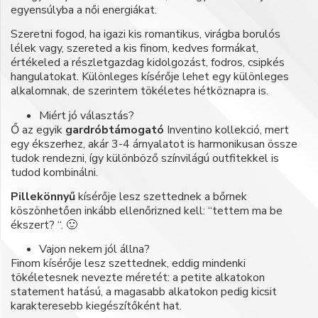
egyensúlyba a női energiákat.
Szeretni fogod, ha igazi kis romantikus, virágba borulós
lélek vagy, szereted a kis finom, kedves formákat,
értékeled a részletgazdag kidolgozást, fodros, csipkés
hangulatokat. Különleges kísérője lehet egy különleges
alkalomnak, de szerintem tökéletes hétköznapra is.
Miért jó választás?
Ő az egyik
gardróbtámogató
Inventino kollekció, mert
egy ékszerhez, akár 3-4 árnyalatot is harmonikusan össze
tudok rendezni, így különböző színvilágú outfitekkel is
tudod kombinálni.
Pillekönnyű
kísérője lesz szettednek a bőrnek
köszönhetően inkább ellenőrizned kell: “tettem ma be
ékszert? “. 🙂
Vajon nekem jól állna?
Finom kísérője lesz szettednek, eddig mindenki
tökéletesnek nevezte méretét: a petite alkatokon
statement hatású, a magasabb alkatokon pedig kicsit
karakteresebb kiegészítőként hat.