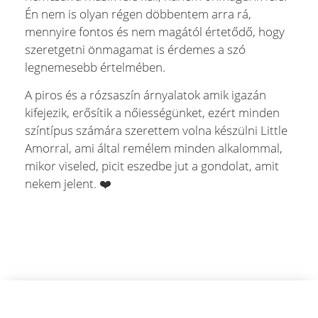
Én nem is olyan régen döbbentem arra rá,
mennyire fontos és nem magától értetődő, hogy
szeretgetni önmagamat is érdemes a szó
legnemesebb értelmében.
A piros és a rózsaszín árnyalatok amik igazán
kifejezik, erősítik a nőiességünket, ezért minden
színtípus számára szerettem volna készülni Little
Amorral, ami által remélem minden alkalommal,
mikor viseled, picit eszedbe jut a gondolat, amit
nekem jelent. ❤️