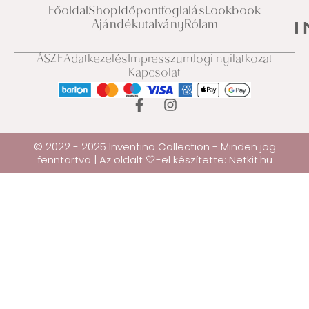
Főoldal
Shop
Időpontfoglalás
Lookbook
Ajándékutalvány
Rólam
ÁSZF
Adatkezelés
Impresszum
Jogi nyilatkozat
Kapcsolat
© 2022 - 2025 Inventino Collection - Minden jog
fenntartva | Az oldalt 🤍-el készítette:
Netkit.hu