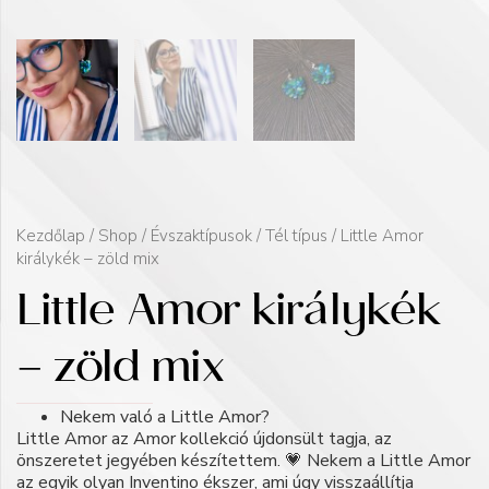
Kezdőlap
/
Shop
/
Évszaktípusok
/
Tél típus
/ Little Amor
királykék – zöld mix
Little Amor királykék
– zöld mix
Nekem való a Little Amor?
Little Amor az Amor kollekció újdonsült tagja, az
önszeretet jegyében készítettem. 💗 Nekem a Little Amor
az egyik olyan Inventino ékszer, ami úgy visszaállítja