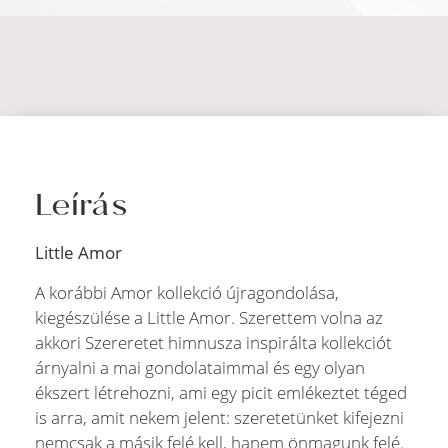
Leírás
Little Amor
A korábbi Amor kollekció újragondolása,
kiegészülése a Little Amor. Szerettem volna az
akkori Szereretet himnusza inspirálta kollekciót
árnyalni a mai gondolataimmal és egy olyan
ékszert létrehozni, ami egy picit emlékeztet téged
is arra, amit nekem jelent: szeretetünket kifejezni
nemcsak a másik felé kell, hanem önmagunk felé.