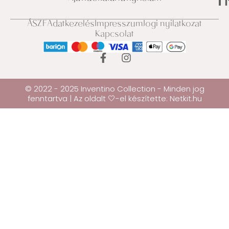
ÁSZF
Adatkezelés
Impresszum
Jogi nyilatkozat
Kapcsolat
© 2022 - 2025 Inventino Collection - Minden jog
fenntartva | Az oldalt 🤍-el készítette:
Netkit.hu