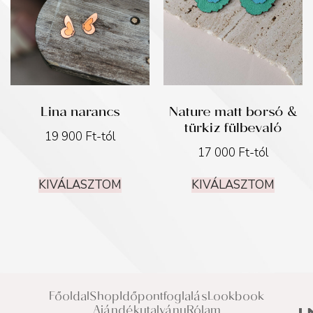
Lina narancs
Nature matt borsó &
türkiz fülbevaló
19 900
Ft
-tól
17 000
Ft
-tól
KIVÁLASZTOM
KIVÁLASZTOM
Főoldal
Shop
Időpontfoglalás
Lookbook
Ajándékutalvány
Rólam