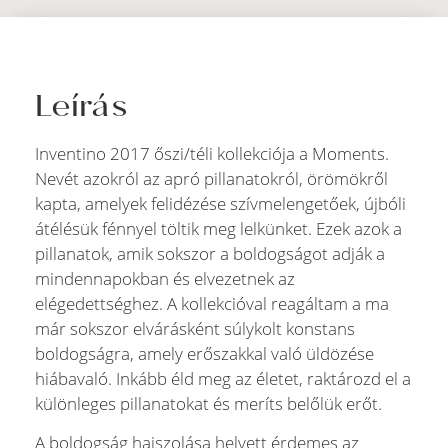
Leírás
Inventino 2017 őszi/téli kollekciója a Moments.
Nevét azokról az apró pillanatokról, örömökről
kapta, amelyek felidézése szívmelengetőek, újbóli
átélésük fénnyel töltik meg lelkünket. Ezek azok a
pillanatok, amik sokszor a boldogságot adják a
mindennapokban és elvezetnek az
elégedettséghez. A kollekcióval reagáltam a ma
már sokszor elvárásként súlykolt konstans
boldogságra, amely erőszakkal való üldözése
hiábavaló. Inkább éld meg az életet, raktározd el a
különleges pillanatokat és meríts belőlük erőt.
A boldogság hajszolása helyett érdemes az