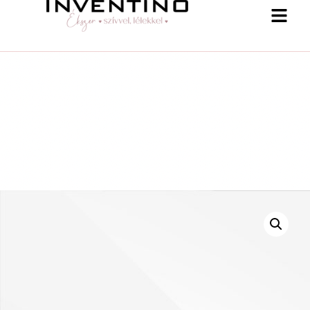
-25 % a webshopban! Kupon: summer25
Shop