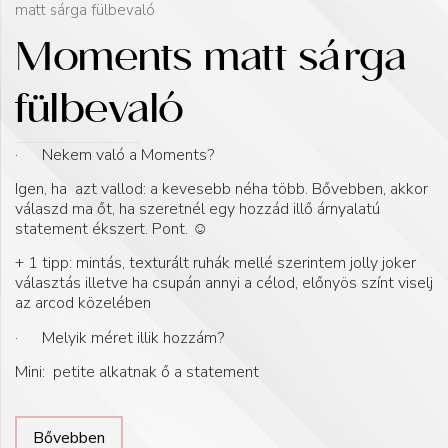
matt sárga fülbevaló
Moments matt sárga
fülbevaló
· Nekem való a Moments?
Igen, ha azt vallod: a kevesebb néha több. Bővebben, akkor
válaszd ma őt, ha szeretnél egy hozzád illő árnyalatú
statement ékszert. Pont. ☺️
+ 1 tipp: mintás, texturált ruhák mellé szerintem jolly joker
választás illetve ha csupán annyi a célod, előnyös színt viselj
az arcod közelében
· Melyik méret illik hozzám?
Mini: petite alkatnak ő a statement
Bővebben