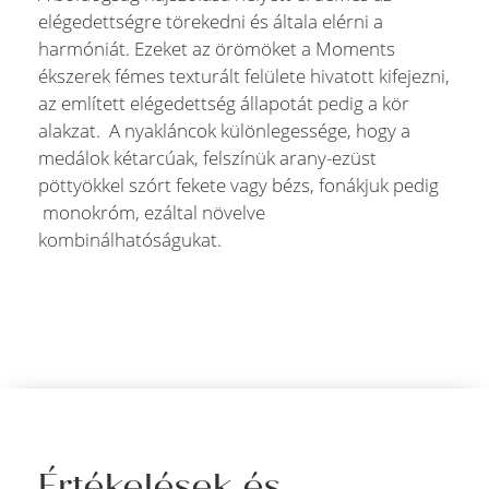
elégedettségre törekedni és általa elérni a
harmóniát. Ezeket az örömöket a Moments
ékszerek fémes texturált felülete hivatott kifejezni,
az említett elégedettség állapotát pedig a kör
alakzat. A nyakláncok különlegessége, hogy a
medálok kétarcúak, felszínük arany-ezüst
pöttyökkel szórt fekete vagy bézs, fonákjuk pedig
monokróm, ezáltal növelve
kombinálhatóságukat.