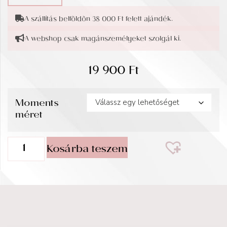
A szállítás belföldön 38 000 Ft felett ajándék.
A webshop csak magánszemélyeket szolgál ki.
19 900
Ft
Moments
méret
Kosárba teszem