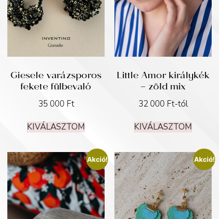
Giesele varázsporos
Little Amor királykék
fekete fülbevaló
– zöld mix
35 000
Ft
32 000
Ft
-tól
KIVÁLASZTOM
KIVÁLASZTOM
Akció!
Akció!