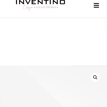
-25 % a webshopban! Kupon: summer25
Shop