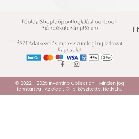
Főoldal
Shop
Időpontfoglalás
Lookbook
Ajándékutalvány
Rólam
ÁSZF
Adatkezelés
Impresszum
Jogi nyilatkozat
Kapcsolat
© 2022 - 2025 Inventino Collection - Minden jog
fenntartva | Az oldalt 🤍-el készítette:
Netkit.hu