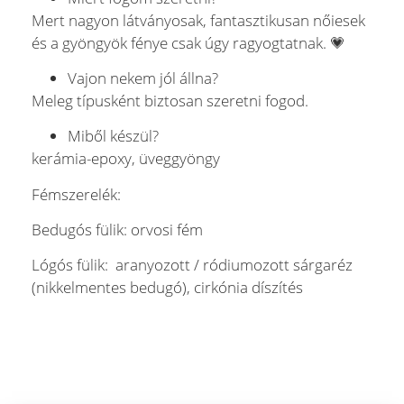
Mert nagyon látványosak, fantasztikusan nőiesek
és a gyöngyök fénye csak úgy ragyogtatnak. 💗
Vajon nekem jól állna?
Meleg típusként biztosan szeretni fogod.
Miből készül?
kerámia-epoxy, üveggyöngy
Fémszerelék:
Bedugós fülik: orvosi fém
Lógós fülik: aranyozott / ródiumozott sárgaréz
(nikkelmentes bedugó), cirkónia díszítés