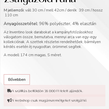
zsályazöld ruha
M jellemzői:
váll 30 cm / mell 42cm / derék 39 cm / hossz
110 cm
Anyagösszetétel:
96% polyészter, 4% elasztán
Az Inventino look darabokat a kampányfotózásokhoz
válogatom össze, bemutatva, mennyi arca van egy-egy
kollekciónak. A szettek részletei rendelhetőek, bármilyen
kérdés esetén írj nyugodtan, örömmel segítek.
A modell 174 cm magas, S méret.
Bővebben
A szállítás belföldön 38 000 Ft felett ajándék.
A webshop csak magánszemélyeket szolgál ki.