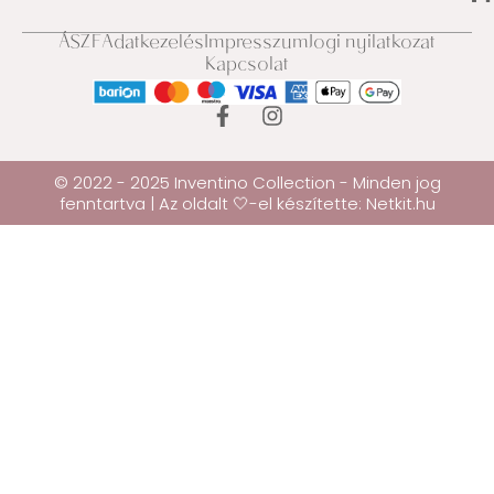
ÁSZF
Adatkezelés
Impresszum
Jogi nyilatkozat
Kapcsolat
© 2022 - 2025 Inventino Collection - Minden jog
fenntartva | Az oldalt 🤍-el készítette:
Netkit.hu