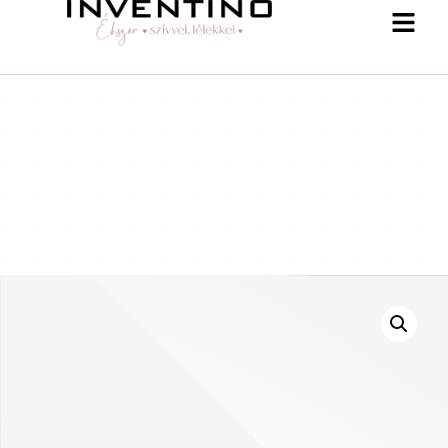
-25 % a webshopban! Kupon: summer25
Shop