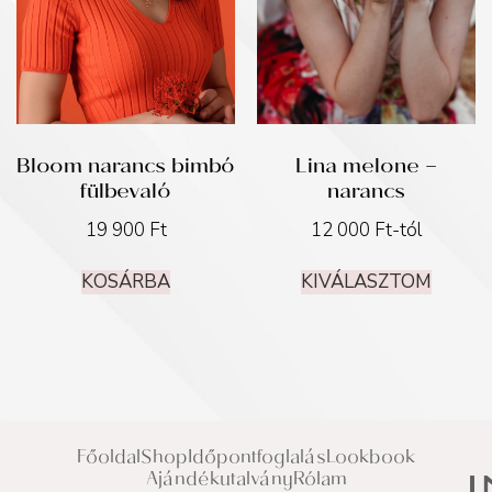
Bloom narancs bimbó
Lina melone –
fülbevaló
narancs
19 900
Ft
12 000
Ft
-tól
KOSÁRBA
KIVÁLASZTOM
Főoldal
Shop
Időpontfoglalás
Lookbook
Ajándékutalvány
Rólam