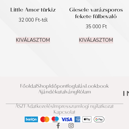
Little Amor türkiz
Giesele varázsporos
fekete fülbevaló
32 000
Ft
-tól
35 000
Ft
KIVÁLASZTOM
KIVÁLASZTOM
Főoldal
Shop
Időpontfoglalás
Lookbook
Ajándékutalvány
Rólam
ÁSZF
Adatkezelés
Impresszum
Jogi nyilatkozat
Kapcsolat