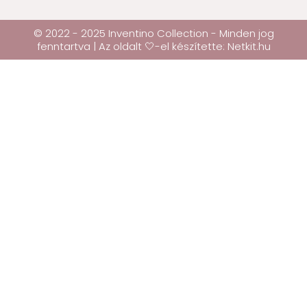
© 2022 - 2025 Inventino Collection - Minden jog
fenntartva | Az oldalt 🤍-el készítette:
Netkit.hu