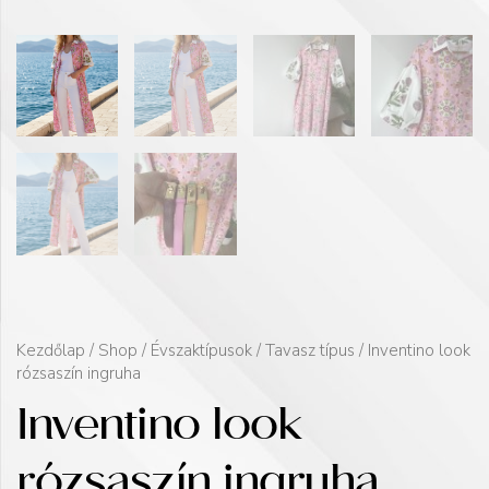
Kezdőlap
/
Shop
/
Évszaktípusok
/
Tavasz típus
/ Inventino look
rózsaszín ingruha
Inventino look
rózsaszín ingruha