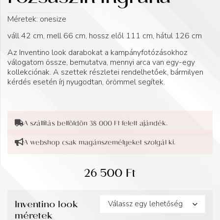
Méretek: onesize
váll 42 cm, mell 66 cm, hossz elől 111 cm, hátul 126 cm
Az Inventino look darabokat a kampányfotózásokhoz
válogatom össze, bemutatva, mennyi arca van egy-egy
kollekciónak. A szettek részletei rendelhetőek, bármilyen
kérdés esetén írj nyugodtan, örömmel segítek.
A szállítás belföldön 38 000 Ft felett ajándék.
A webshop csak magánszemélyeket szolgál ki.
26 500
Ft
Inventino look
méretek