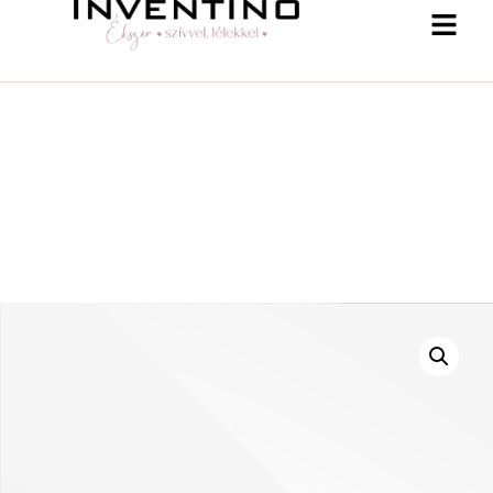
-25 % a webshopban! Kupon: summer25
Shop