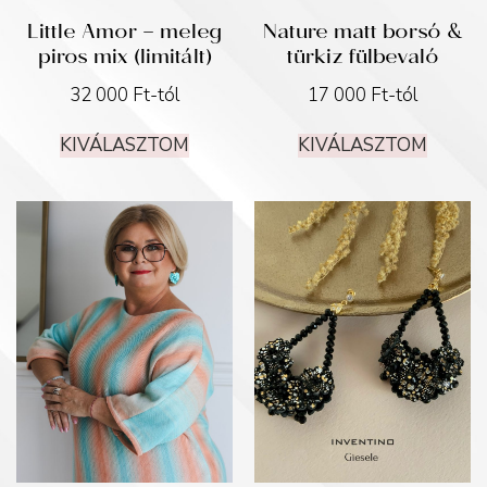
Little Amor – meleg
Nature matt borsó &
piros mix (limitált)
türkiz fülbevaló
32 000
Ft
-tól
17 000
Ft
-tól
KIVÁLASZTOM
KIVÁLASZTOM