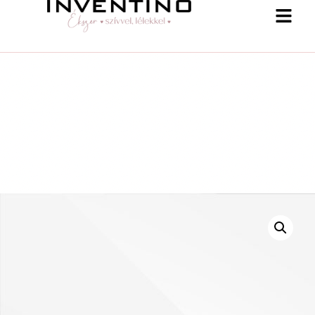
-25 % a webshopban! Kupon: summer25
Shop