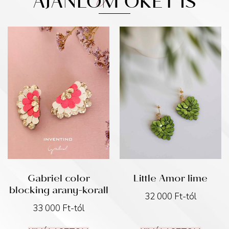
AJÁNLOM ŐKET IS
Gabriel color
Little Amor lime
blocking arany-korall
32 000
Ft
-tól
33 000
Ft
-tól