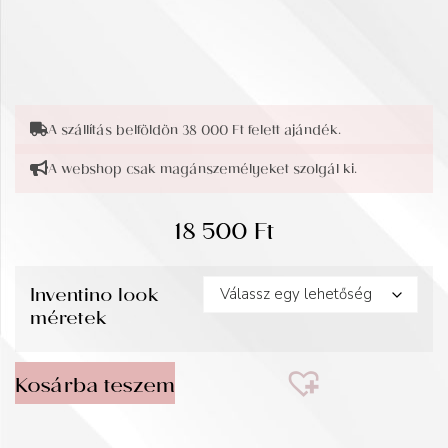
A szállítás belföldön 38 000 Ft felett ajándék.
A webshop csak magánszemélyeket szolgál ki.
18 500
Ft
Inventino look
méretek
Kosárba teszem