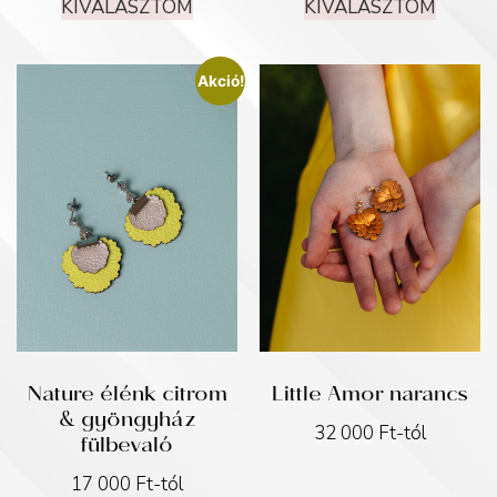
KIVÁLASZTOM
KIVÁLASZTOM
Akció!
Nature élénk citrom
Little Amor narancs
& gyöngyház
32 000
Ft
-tól
fülbevaló
17 000
Ft
-tól