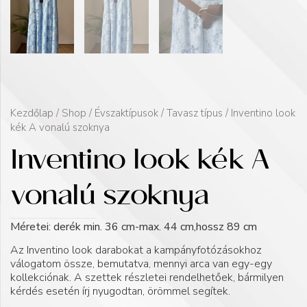
Kezdőlap
/
Shop
/
Évszaktípusok
/
Tavasz típus
/ Inventino look
kék A vonalú szoknya
Inventino look kék A
vonalú szoknya
Méretei: derék min. 36 cm-max. 44 cm,hossz 89 cm
Az Inventino look darabokat a kampányfotózásokhoz
válogatom össze, bemutatva, mennyi arca van egy-egy
kollekciónak. A szettek részletei rendelhetőek, bármilyen
kérdés esetén írj nyugodtan, örömmel segítek.