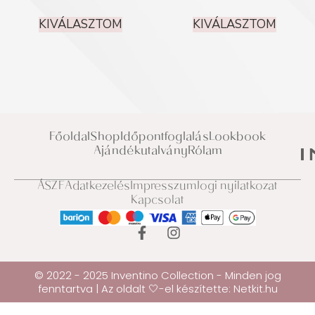
KIVÁLASZTOM
KIVÁLASZTOM
Főoldal
Shop
Időpontfoglalás
Lookbook
Ajándékutalvány
Rólam
ÁSZF
Adatkezelés
Impresszum
Jogi nyilatkozat
Kapcsolat
© 2022 - 2025 Inventino Collection - Minden jog
fenntartva | Az oldalt 🤍-el készítette:
Netkit.hu