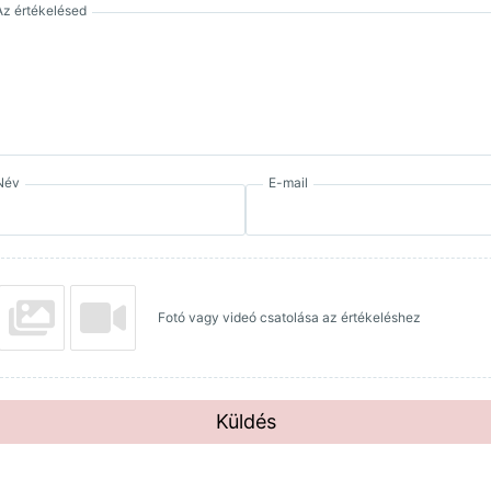
Az értékelésed
Név
E-mail
Fotó vagy videó csatolása az értékeléshez
Küldés