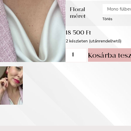
Floral
méret
Törlés
18 500
Ft
2 készleten (utánrendelhető)
Kosárba tes