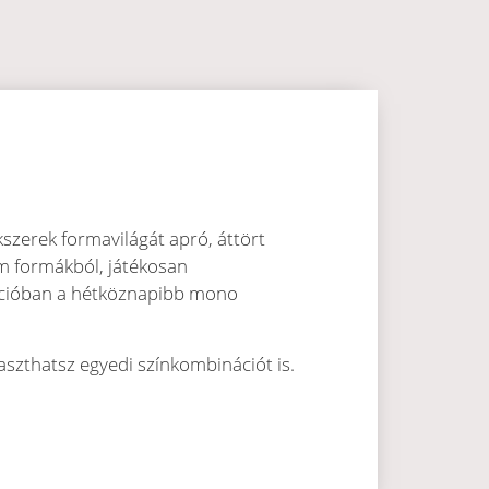
kszerek formavilágát apró, áttört
om formákból, játékosan
lekcióban a hétköznapibb mono
laszthatsz egyedi színkombinációt is.