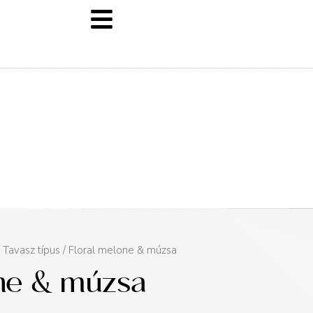
/
Tavasz típus
/ Floral melone & múzsa
one & múzsa