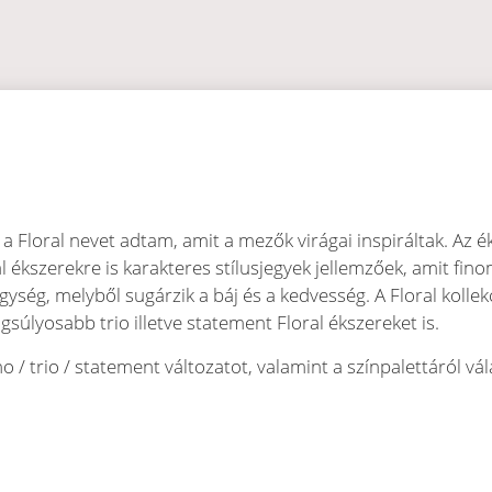
 a Floral nevet adtam, amit a mezők virágai inspiráltak. Az é
 ékszerekre is karakteres stílusjegyek jellemzőek, amit fin
gység, melyből sugárzik a báj és a kedvesség. A Floral kol
súlyosabb trio illetve statement Floral ékszereket is.
 / trio / statement változatot, valamint a színpalettáról vá