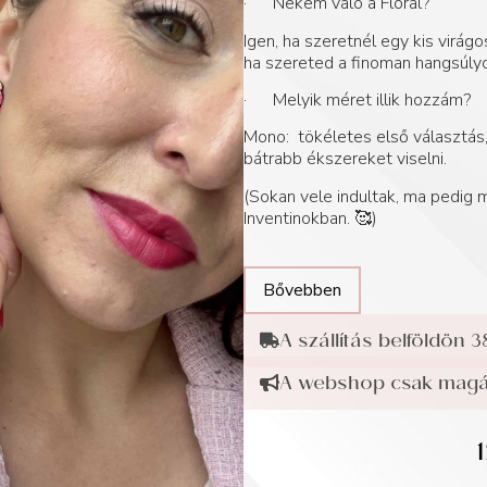
· Nekem való a Floral?
Igen, ha szeretnél egy kis virág
ha szereted a finoman hangsúlyo
· Melyik méret illik hozzám?
Mono: tökéletes első választás, 
bátrabb ékszereket viselni.
(Sokan vele indultak, ma pedig
Inventinokban. 🥰)
Bővebben
A szállítás belföldön 3
A webshop csak magán