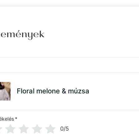
élemények
Floral melone & múzsa
ékelés
*
0/5