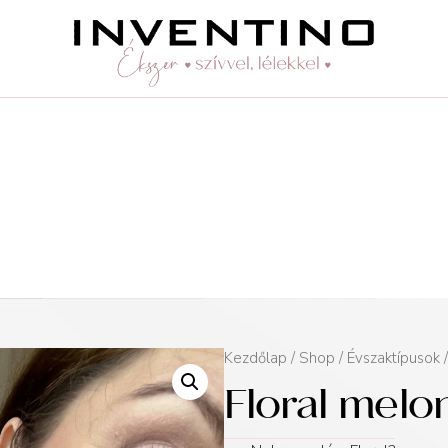
Kezdőlap
/
Shop
/
Évszaktípusok
Floral mel