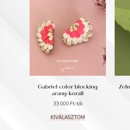
Gabriel color blocking
Zelm
arany-korall
33 000
Ft
-tól
KIVÁLASZTOM