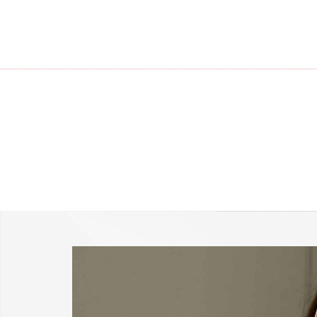
-25 % a webshopban!
Kupon: summer25
Shop