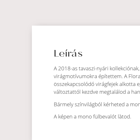
Leírás
A 2018-as tavaszi-nyári kollekciónak,
virágmotívumokra építettem. A Floral
összekapcsolódó virágfejek alkotta e
változtattól kezdve megtalálod a hang
Bármely színvilágból kérheted a mono
A képen a mono fülbevalót làtod.