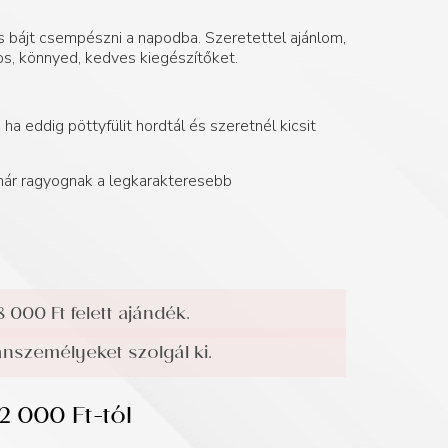
os bájt csempészni a napodba. Szeretettel ajánlom,
s, könnyed, kedves kiegészítőket.
ha eddig pöttyfülit hordtál és szeretnél kicsit
 már ragyognak a legkarakteresebb
8 000 Ft felett ajándék.
személyeket szolgál ki.
12 000
Ft
-tól