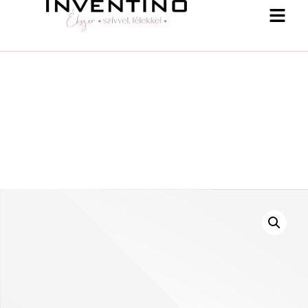
-25 % a webshopban! Kupon: summer25
Shop