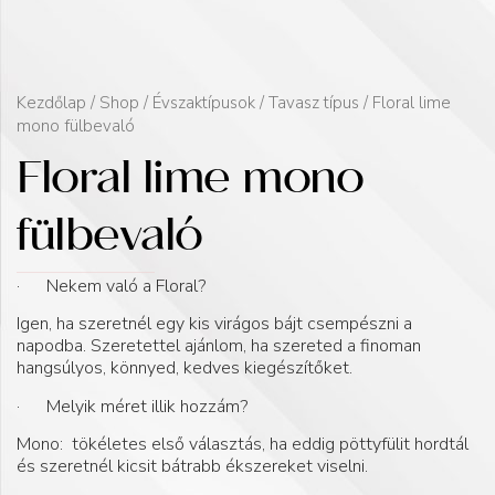
Kezdőlap
/
Shop
/
Évszaktípusok
/
Tavasz típus
/ Floral lime
mono fülbevaló
Floral lime mono
fülbevaló
· Nekem való a Floral?
Igen, ha szeretnél egy kis virágos bájt csempészni a
napodba. Szeretettel ajánlom, ha szereted a finoman
hangsúlyos, könnyed, kedves kiegészítőket.
· Melyik méret illik hozzám?
Mono: tökéletes első választás, ha eddig pöttyfülit hordtál
és szeretnél kicsit bátrabb ékszereket viselni.