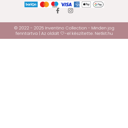
© 2022 - 2025 Inventino Collection - Minden jog
fenntartva | Az oldalt 🤍-el készítette:
Netkit.hu