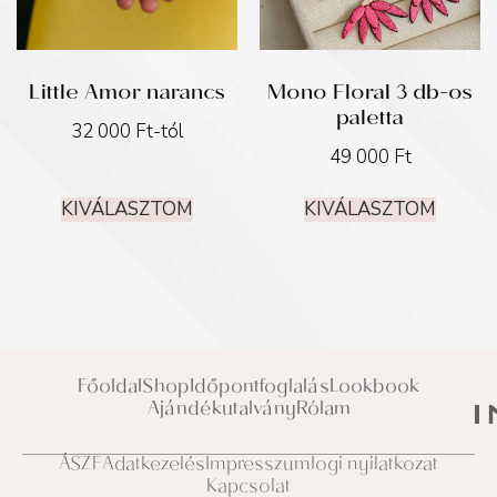
Little Amor narancs
Mono Floral 3 db-os
paletta
32 000
Ft
-tól
49 000
Ft
KIVÁLASZTOM
KIVÁLASZTOM
Főoldal
Shop
Időpontfoglalás
Lookbook
Ajándékutalvány
Rólam
ÁSZF
Adatkezelés
Impresszum
Jogi nyilatkozat
Kapcsolat