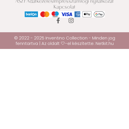
ÁSZF
Adatkezelés
Impresszum
Jogi nyilatkozat
Kapcsolat
© 2022 - 2025 Inventino Collection - Minden jog
fenntartva | Az oldalt 🤍-el készítette:
Netkit.hu