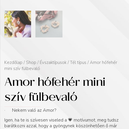
Kezdőlap
/
Shop
/
Évszaktípusok
/
Tél típus
/ Amor hófehér
mini szív fülbevaló
Amor hófehér mini
szív fülbevaló
· Nekem való az Amor?
Igen, ha te is szívesen viseled a 💗 motívumot, meg tudsz
barátkozni azzal, hogy a gyöngynek köszönhetően ő már