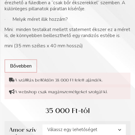
érezhető a füledben a “csak bőr ékszerekkel” szemben. A
különleges pillanatok páratlan kísérője.
· Melyik méret illik hozzám?
Mini: minden testalkat mellett statement ékszer ez a méret
is, de könnyebben beilleszthető egy randizós estébe is.
mini (35 mm széles x 40 mm hosszú)
Bővebben
A szállítás belföldön 38 000 Ft felett ajándék.
A webshop csak magánszemélyeket szolgál ki.
35 000
Ft
-tól
Amor szív