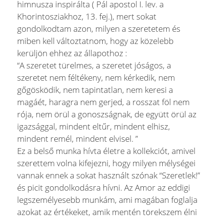
himnusza inspirálta ( Pál apostol I. lev. a
Khorintosziakhoz, 13. fej.), mert sokat
gondolkodtam azon, milyen a szeretetem és
miben kell változtatnom, hogy az közelebb
kerüljön ehhez az állapothoz :
“A szeretet türelmes, a szeretet jóságos, a
szeretet nem féltékeny, nem kérkedik, nem
gőgösködik, nem tapintatlan, nem keresi a
magáét, haragra nem gerjed, a rosszat föl nem
rója, nem örül a gonoszságnak, de együtt örül az
igazsággal, mindent eltűr, mindent elhisz,
mindent remél, mindent elvisel. ”
Ez a belső munka hívta életre a kollekciót, amivel
szerettem volna kifejezni, hogy milyen mélységei
vannak ennek a sokat használt szónak “Szeretlek!”
és picit gondolkodásra hívni. Az Amor az eddigi
legszemélyesebb munkám, ami magában foglalja
azokat az értékeket, amik mentén törekszem élni