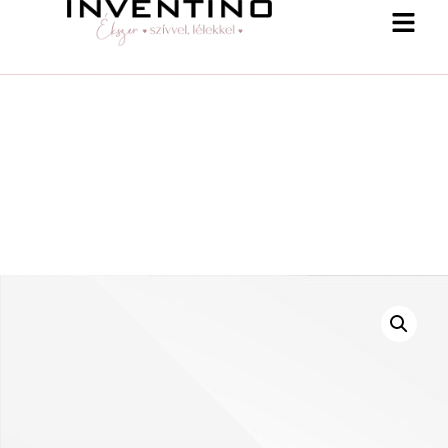
-25 % a webshopban! Kupon: summer25
Shop