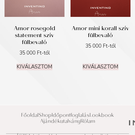
Amor rosegold
Amor mini korall szív
statement szív
fülbevaló
fülbevaló
35 000
Ft
-tól
35 000
Ft
-tól
KIVÁLASZTOM
KIVÁLASZTOM
Főoldal
Shop
Időpontfoglalás
Lookbook
Ajándékutalvány
Rólam