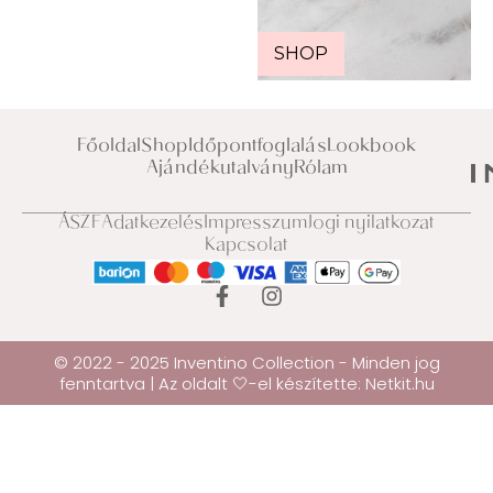
SHOP
Főoldal
Shop
Időpontfoglalás
Lookbook
Ajándékutalvány
Rólam
ÁSZF
Adatkezelés
Impresszum
Jogi nyilatkozat
Kapcsolat
© 2022 - 2025 Inventino Collection - Minden jog
fenntartva | Az oldalt 🤍-el készítette:
Netkit.hu