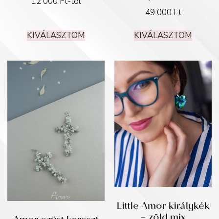
12 000
Ft
-tól
49 000
Ft
KIVÁLASZTOM
KIVÁLASZTOM
Little Amor királykék
– zöld mix