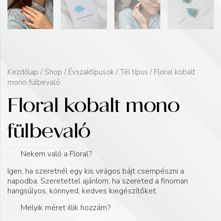
Kezdőlap
/
Shop
/
Évszaktípusok
/
Tél típus
/ Floral kobalt
mono fülbevaló
Floral kobalt mono
fülbevaló
· Nekem való a Floral?
Igen, ha szeretnél egy kis virágos bájt csempészni a
napodba. Szeretettel ajánlom, ha szereted a finoman
hangsúlyos, könnyed, kedves kiegészítőket.
· Melyik méret illik hozzám?