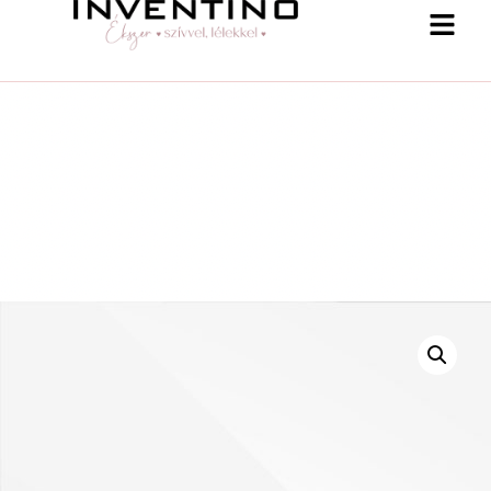
-25 % a webshopban! Kupon: summer25
Shop