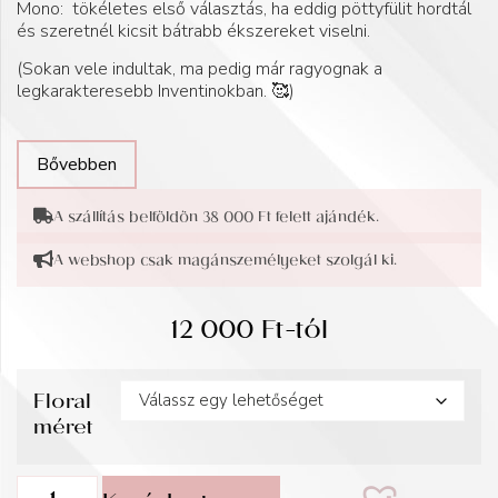
Mono: tökéletes első választás, ha eddig pöttyfülit hordtál
és szeretnél kicsit bátrabb ékszereket viselni.
(Sokan vele indultak, ma pedig már ragyognak a
legkarakteresebb Inventinokban. 🥰)
Bővebben
A szállítás belföldön 38 000 Ft felett ajándék.
A webshop csak magánszemélyeket szolgál ki.
12 000
Ft
-tól
Floral
méret