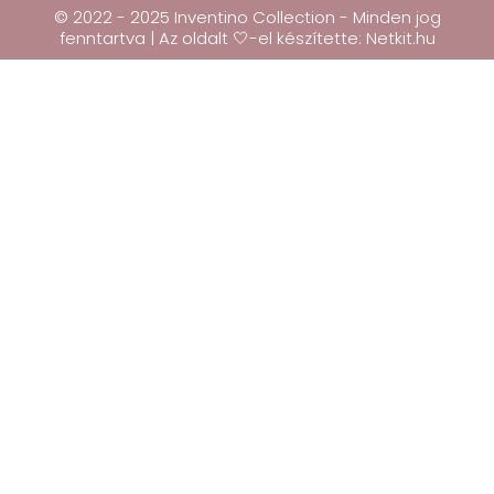
© 2022 - 2025 Inventino Collection - Minden jog
fenntartva | Az oldalt 🤍-el készítette:
Netkit.hu