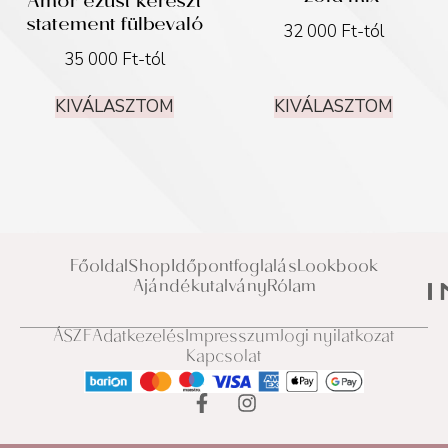
Amor ezüst kereszt
statement fülbevaló
32 000
Ft
-tól
35 000
Ft
-tól
KIVÁLASZTOM
KIVÁLASZTOM
Főoldal
Shop
Időpontfoglalás
Lookbook
Ajándékutalvány
Rólam
ÁSZF
Adatkezelés
Impresszum
Jogi nyilatkozat
Kapcsolat