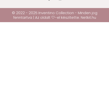
© 2022 - 2025 Inventino Collection - Minden jog
fenntartva | Az oldalt 🤍-el készítette:
Netkit.hu