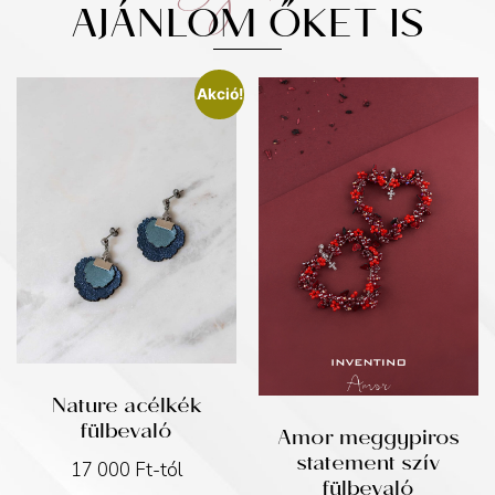
AJÁNLOM ŐKET IS
Akció!
Nature acélkék
fülbevaló
Amor meggypiros
statement szív
17 000
Ft
-tól
fülbevaló