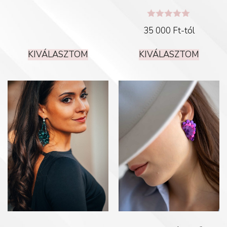
Értékelés:
35 000
Ft
-tól
5.00
/ 5
KIVÁLASZTOM
KIVÁLASZTOM