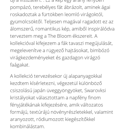
pompázó, terebélyes fát ábrázolt, aminek ágai
roskadoztak a fürtökben leomló virágoktól,
gyümölcsöktől. Teljesen magával ragadott ez az
álomszerű, romantikus kép, amiből inspirálódva
terveztem meg a The Bloom ékszereit. A
kollekcióval kifejezem a fák tavaszi megújulását,
megelevenítve a rügyező hajtásokat, bimbózó
virágkezdeményeket és gazdagon virágzó
faágakat.
A kollekció tervezésekor új alapanyagokkal
kezdtem kísérletezni, végezetül különböző
csiszolású japán üveggyöngyöket, Swarovksi
kristályokat választottam a napfény finom
fényjátékának kifejezésére, amik változatos
formájú, textúrájú növényrészletekkel, valamint
aranyozott, ródiumozott kiegészítőkkel
kombinálástam.