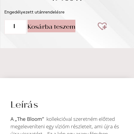
Engedélyezett utánrendelésre
Kosárba teszem
Leírás
A „The Bloom”
kollekcióval szeretném előtted
megeleveníteni egy vízióm részleteit, ami újra és
újra visszatért. . Ez a kép egy arany fényben