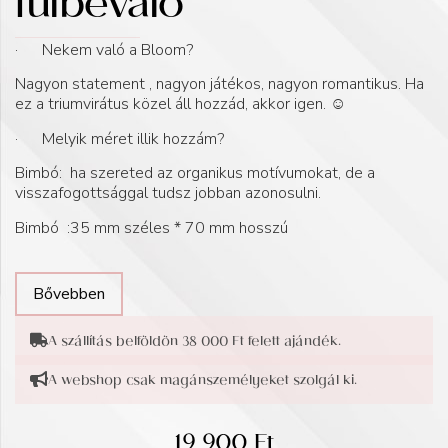
fülbevaló
· Nekem való a Bloom?
Nagyon statement , nagyon játékos, nagyon romantikus. Ha
ez a triumvirátus közel áll hozzád, akkor igen.
☺️
· Melyik méret illik hozzám?
Bimbó: ha szereted az organikus motívumokat, de a
visszafogottsággal tudsz jobban azonosulni.
Bimbó :35 mm széles * 70 mm hosszú
Bővebben
A szállítás belföldön 38 000 Ft felett ajándék.
A webshop csak magánszemélyeket szolgál ki.
19 900
Ft