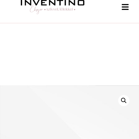
-25 % a webshopban! Kupon: summer25
Shop