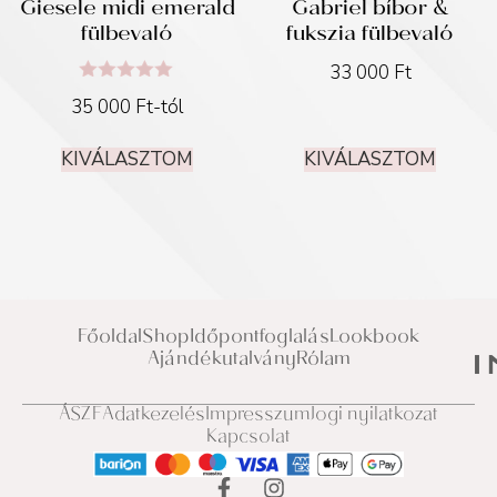
Giesele midi emerald
Gabriel bíbor &
fülbevaló
fukszia fülbevaló
33 000
Ft
Értékelés:
35 000
Ft
-tól
5.00
/ 5
KIVÁLASZTOM
KIVÁLASZTOM
Főoldal
Shop
Időpontfoglalás
Lookbook
Ajándékutalvány
Rólam
ÁSZF
Adatkezelés
Impresszum
Jogi nyilatkozat
Kapcsolat