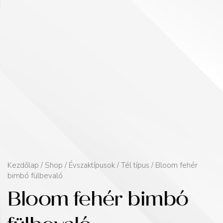
Kezdőlap
/
Shop
/
Évszaktípusok
/
Tél típus
/ Bloom fehér
bimbó fülbevaló
Bloom fehér bimbó