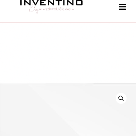
-25 % a webshopban! Kupon: summer25
Shop