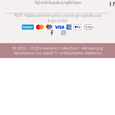
Ajándékutalvány
Rólam
ÁSZF
Adatkezelés
Impresszum
Jogi nyilatkozat
Kapcsolat
© 2022 - 2025 Inventino Collection - Minden jog
fenntartva | Az oldalt 🤍-el készítette:
Netkit.hu