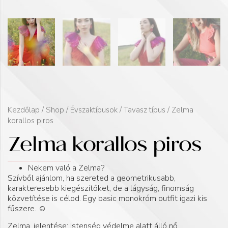
Kezdőlap
/
Shop
/
Évszaktípusok
/
Tavasz típus
/ Zelma
korallos piros
Zelma korallos piros
Nekem való a Zelma?
Szívből ajánlom, ha szereted a geometrikusabb,
karakteresebb kiegészítőket, de a lágyság, finomság
közvetítése is célod. Egy basic monokróm outfit igazi kis
fűszere. ☺️
Zelma, jelentése: Istenség védelme alatt álló nő.