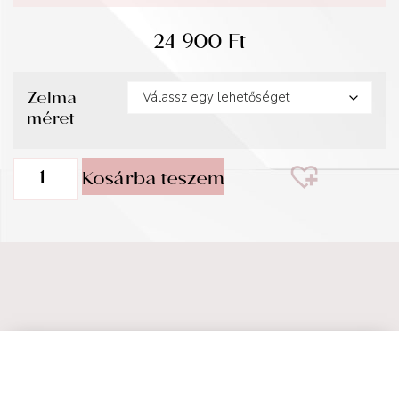
24 900
Ft
Zelma
méret
Kosárba teszem