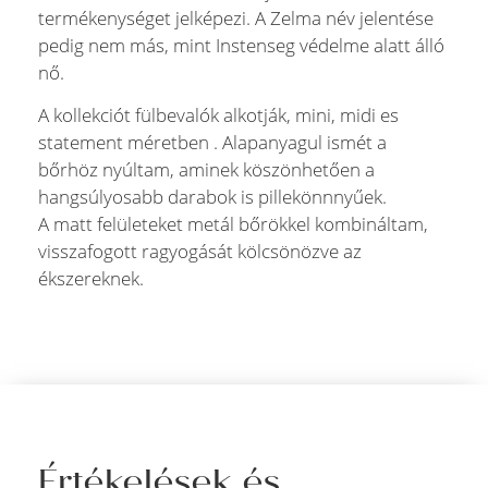
termékenységet jelképezi. A Zelma név jelentése
pedig nem más, mint Instenseg védelme alatt álló
nő.
A kollekciót fülbevalók alkotják, mini, midi es
statement méretben . Alapanyagul ismét a
bőrhöz nyúltam, aminek köszönhetően a
hangsúlyosabb darabok is pillekönnnyűek.
A matt felületeket metál bőrökkel kombináltam,
visszafogott ragyogását kölcsönözve az
ékszereknek.
Értékelések és