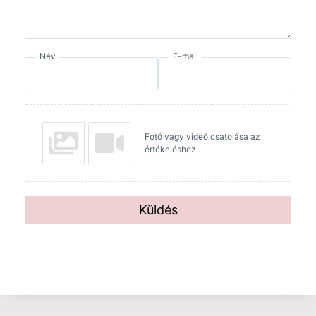
Név
E-mail
Fotó vagy videó csatolása az
értékeléshez
Küldés