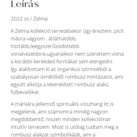
Leírás
2022 ss / Zelma
A Zelma kollekció tervezésekor úgy éreztem, picit
másra vágyom : átláthatóbb,
tisztább,leegyszerűsödöttebb
vonalvezetésre,ugyanakkor nem szerettem volna
a korábbi kerekded formákat sem elengedni.
Így alakítottam ki az organikus szirmokból a
szabályosan ismétlődő rombusz mintázatot, ami
együtt alkotja a lekerekített rombusz alakú
fülbevalókat.
A márkára jellemző spirituális visszhang itt is
megjelenik, ami számomra mindig nagyon
megdöbbentő, hiszen minden kollekciómat
intuitív tervezem. Most is utólag tudtam meg a
rombusz alakzat szimbolikáját, ami a