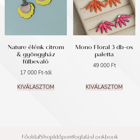
Nature élénk citrom
Mono Floral 3 db-os
& gyöngyház
paletta
fülbevaló
49 000
Ft
17 000
Ft
-tól
KIVÁLASZTOM
KIVÁLASZTOM
Főoldal
Shop
Időpontfoglalás
Lookbook