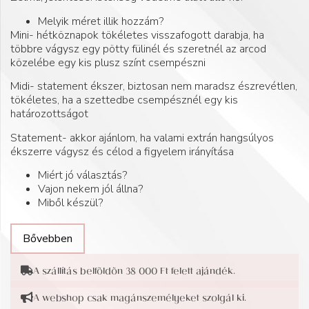
Melyik méret illik hozzám?
Mini- hétköznapok tökéletes visszafogott darabja, ha
többre vágysz egy pötty fülinél és szeretnél az arcod
közelébe egy kis plusz színt csempészni
Midi- statement ékszer, biztosan nem maradsz észrevétlen,
tökéletes, ha a szettedbe csempésznél egy kis
határozottságot
Statement- akkor ajánlom, ha valami extrán hangsúlyos
ékszerre vágysz és célod a figyelem irányítása
Miért jó választás?
Vajon nekem jól állna?
Miből készül?
Bővebben
A szállítás belföldön 38 000 Ft felett ajándék.
A webshop csak magánszemélyeket szolgál ki.