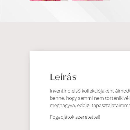
Leírás
Inventino első kollekciójaként álmo
benne, hogy semmi nem történik véle
meghagyva, eddigi tapasztalataimma
Fogadjátok szeretettel!