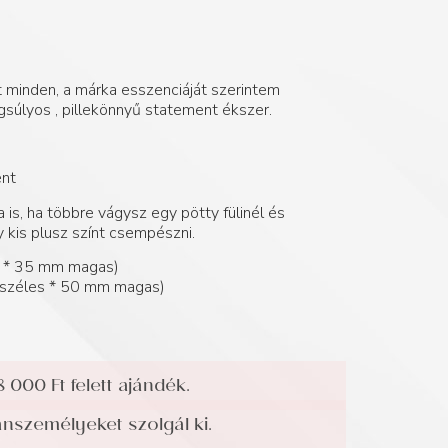
 minden, a márka esszenciáját szerintem
súlyos , pillekönnyű statement ékszer.
ent
 is, ha többre vágysz egy pötty fülinél és
 kis plusz színt csempészni.
s * 35 mm magas)
széles * 50 mm magas)
8 000 Ft felett ajándék.
személyeket szolgál ki.