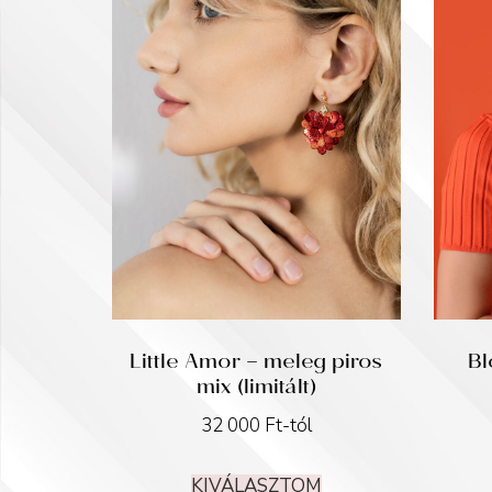
Little Amor – meleg piros
Bl
mix (limitált)
32 000
Ft
-tól
KIVÁLASZTOM