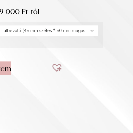
19 000
Ft
-tól
zem