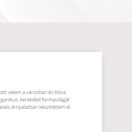
jött velem a városban és bízva
rganikus, kerekded formavilágát
sés árnyalatban készítettem el.