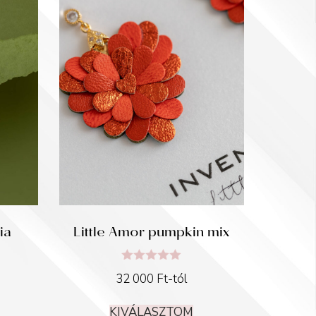
ia
Little Amor pumpkin mix
Értékelés:
32 000
Ft
-tól
5.00
/ 5
KIVÁLASZTOM