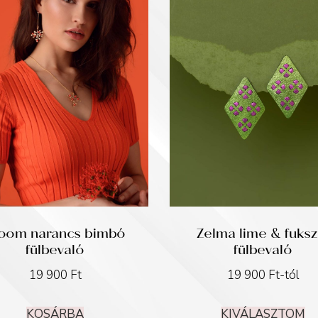
oom narancs bimbó
Zelma lime & fuksz
fülbevaló
fülbevaló
19 900
Ft
19 900
Ft
-tól
KOSÁRBA
KIVÁLASZTOM