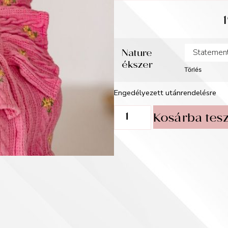
Nature
ékszer
Törlés
Engedélyezett utánrendelésre
Kosárba tes