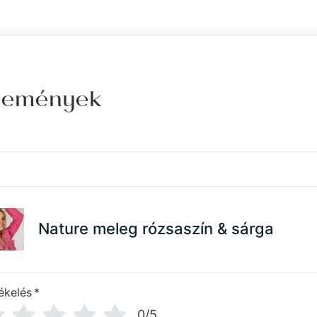
élemények
Nature meleg rózsaszín & sárga
ékelés
*
0/5