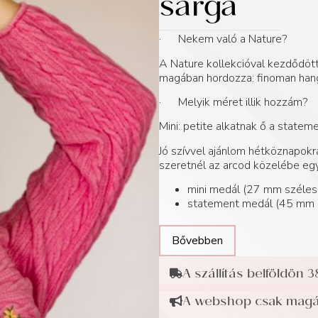
sárga
· Nekem való a Nature?
A Nature kollekcióval kezdődött
magában hordozza: finoman hang
· Melyik méret illik hozzám?
Mini: petite alkatnak ő a statem
Jó szívvel ajánlom hétköznapokra
szeretnél az arcod közelébe egy
mini medál (27 mm széle
statement medál (45 mm 
Bővebben
A szállítás belföldön 3
A webshop csak magán