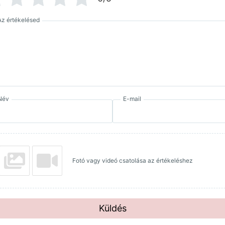
Az értékelésed
Név
E-mail
Fotó vagy videó csatolása az értékeléshez
Küldés