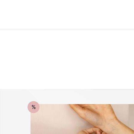
-25 % a webshopban!
%
Kupon: summer25
Shop