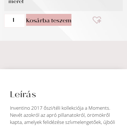
méret
Kosárba teszem
Leírás
Inventino 2017 őszi/téli kollekciója a Moments.
Nevét azokról az apró pillanatokról, örömökről
kapta, amelyek felidézése szívmelengetőek, újbóli