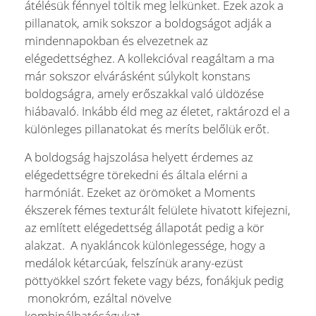
átélésük fénnyel töltik meg lelkünket. Ezek azok a
pillanatok, amik sokszor a boldogságot adják a
mindennapokban és elvezetnek az
elégedettséghez. A kollekcióval reagáltam a ma
már sokszor elvárásként súlykolt konstans
boldogságra, amely erőszakkal való üldözése
hiábavaló. Inkább éld meg az életet, raktározd el a
különleges pillanatokat és meríts belőlük erőt.
A boldogság hajszolása helyett érdemes az
elégedettségre törekedni és általa elérni a
harmóniát. Ezeket az örömöket a Moments
ékszerek fémes texturált felülete hivatott kifejezni,
az említett elégedettség állapotát pedig a kör
alakzat. A nyakláncok különlegessége, hogy a
medálok kétarcúak, felszínük arany-ezüst
pöttyökkel szórt fekete vagy bézs, fonákjuk pedig
monokróm, ezáltal növelve
kombinálhatóságukat.