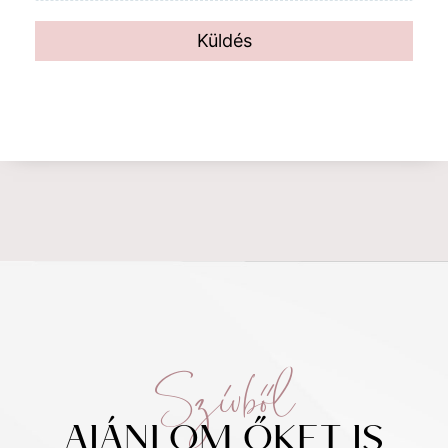
Küldés
Szívből
AJÁNLOM ŐKET IS