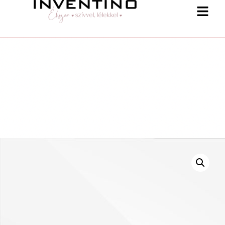
-25 % a webshopban! Kupon: summer25
Shop