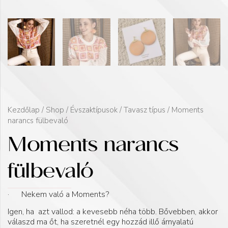
Kezdőlap
/
Shop
/
Évszaktípusok
/
Tavasz típus
/ Moments
narancs fülbevaló
Moments narancs
fülbevaló
· Nekem való a Moments?
Igen, ha azt vallod: a kevesebb néha több. Bővebben, akkor
válaszd ma őt, ha szeretnél egy hozzád illő árnyalatú