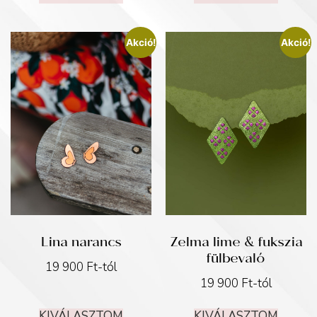
Akció!
Akció!
Lina narancs
Zelma lime & fukszia
fülbevaló
19 900
Ft
-tól
19 900
Ft
-tól
KIVÁLASZTOM
KIVÁLASZTOM