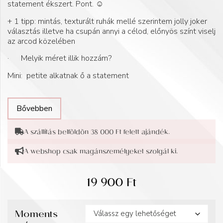
statement ékszert. Pont. ☺️
+ 1 tipp: mintás, texturált ruhák mellé szerintem jolly joker
választás illetve ha csupán annyi a célod, előnyös színt viselj
az arcod közelében
· Melyik méret illik hozzám?
Mini: petite alkatnak ő a statement
Bővebben
A szállítás belföldön 38 000 Ft felett ajándék.
A webshop csak magánszemélyeket szolgál ki.
19 900
Ft
Moments