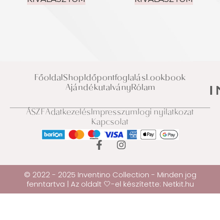
Főoldal
Shop
Időpontfoglalás
Lookbook
Ajándékutalvány
Rólam
ÁSZF
Adatkezelés
Impresszum
Jogi nyilatkozat
Kapcsolat
© 2022 - 2025 Inventino Collection - Minden jog
fenntartva | Az oldalt 🤍-el készítette:
Netkit.hu