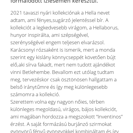
formálódott ízlésemen keresztül.
2021 tavaszi nyári kollekciónak a Hella nevet
adtam, ami fényes,sugárzó jelentéssel bír. A
kollekciót a legkedvesebb virágom, a Hellaborus,
hunyor inspirálta, ami szépségével,
szerénységével engem teljesen elvarázsol.
Karácsonyi rózsaként is ismerik, mert a monda
szerint egy kislány könnycseppét követően bújt
elő,aki sírva fakadt, mert nem tudott ajándékot
vinni Betlehembe. Bevallom ezt utólag tudtam
meg, tervezéskor csak ösztönösen hallgattam a
belső iránytűmre és így meg különlegesebb
számomra a kollekció.
Szerettem volna egy nagyon nőies, térben
különleges megoldasú, virágos, bájos kollekciót,
ami magában hordozza a megszokott “Inventinos”
érzést. A saját formázású burjánzó szirmokat
gyönyörű fényű gyöngyökkel kombináltam és így