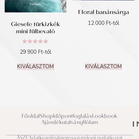
Floral banánsárga
Giesele türkizkék
12 000
Ft
-tól
mini fülbevaló
Értékelés:
29 900
Ft
-tól
5.00
/ 5
KIVÁLASZTOM
KIVÁLASZTOM
Főoldal
Shop
Időpontfoglalás
Lookbook
Ajándékutalvány
Rólam
ÁSZF
Adatkezelés
Impresszum
Jogi nyilatkozat