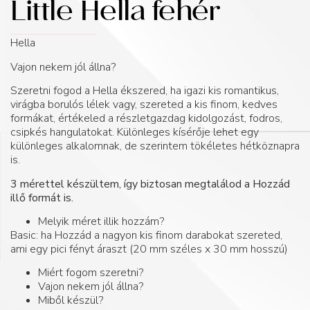
Little Hella fehér
Hella
Vajon nekem jól állna?
Szeretni fogod a Hella ékszered, ha igazi kis romantikus,
virágba borulós lélek vagy, szereted a kis finom, kedves
formákat, értékeled a részletgazdag kidolgozást, fodros,
csipkés hangulatokat. Különleges kísérője lehet egy
különleges alkalomnak, de szerintem tökéletes hétköznapra
is.
3 mérettel készültem, így biztosan megtalálod a Hozzád
illő formát is.
Melyik méret illik hozzám?
Basic: ha Hozzád a nagyon kis finom darabokat szereted,
ami egy pici fényt áraszt (20 mm széles x 30 mm hosszú)
Miért fogom szeretni?
Vajon nekem jól állna?
Miből készül?