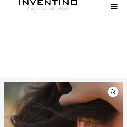
-25 % a webshopban! Kupon: summer25
Shop