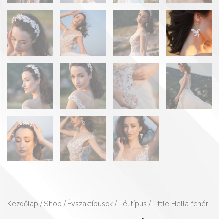
Kezdőlap
/
Shop
/
Évszaktípusok
/
Tél típus
/ Little Hella fehér