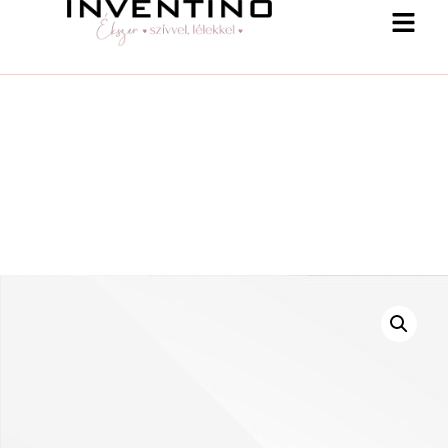
-25 % a webshopban! Kupon: summer25
Shop