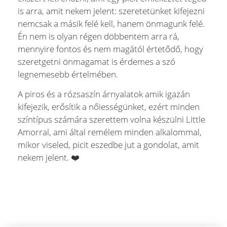
is arra, amit nekem jelent: szeretetünket kifejezni
nemcsak a másik felé kell, hanem önmagunk felé.
Én nem is olyan régen döbbentem arra rá,
mennyire fontos és nem magától értetődő, hogy
szeretgetni önmagamat is érdemes a szó
legnemesebb értelmében.
A piros és a rózsaszín árnyalatok amik igazán
kifejezik, erősítik a nőiességünket, ezért minden
színtípus számára szerettem volna készülni Little
Amorral, ami által remélem minden alkalommal,
mikor viseled, picit eszedbe jut a gondolat, amit
nekem jelent. ❤️