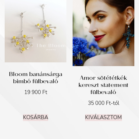
Bloom banánsárga
Amor sötététkék
bimbó fülbevaló
kereszt statement
fülbevaló
19 900
Ft
35 000
Ft
-tól
KOSÁRBA
KIVÁLASZTOM