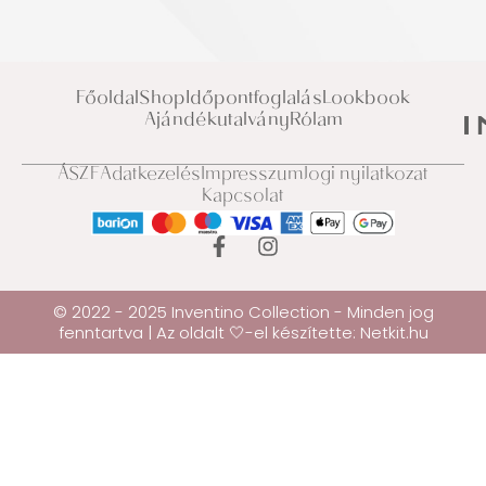
Főoldal
Shop
Időpontfoglalás
Lookbook
Ajándékutalvány
Rólam
ÁSZF
Adatkezelés
Impresszum
Jogi nyilatkozat
Kapcsolat
© 2022 - 2025 Inventino Collection - Minden jog
fenntartva | Az oldalt 🤍-el készítette:
Netkit.hu