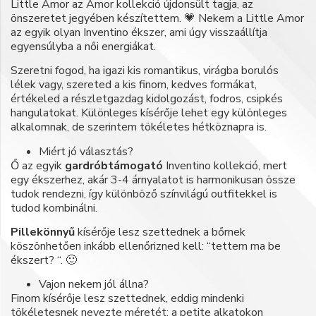
Little Amor az Amor kollekció újdonsült tagja, az
önszeretet jegyében készítettem. 💗 Nekem a Little Amor
az egyik olyan Inventino ékszer, ami úgy visszaállítja
egyensúlyba a női energiákat.
Szeretni fogod, ha igazi kis romantikus, virágba borulós
lélek vagy, szereted a kis finom, kedves formákat,
értékeled a részletgazdag kidolgozást, fodros, csipkés
hangulatokat. Különleges kísérője lehet egy különleges
alkalomnak, de szerintem tökéletes hétköznapra is.
Miért jó választás?
Ő az egyik
gardróbtámogató
Inventino kollekció, mert
egy ékszerhez, akár 3-4 árnyalatot is harmonikusan össze
tudok rendezni, így különböző színvilágú outfitekkel is
tudod kombinálni.
Pillekönnyű
kísérője lesz szettednek a bőrnek
köszönhetően inkább ellenőrizned kell: “tettem ma be
ékszert? “. 🙂
Vajon nekem jól állna?
Finom kísérője lesz szettednek, eddig mindenki
tökéletesnek nevezte méretét: a petite alkatokon