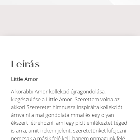
Leírás
Little Amor
A korábbi Amor kollekció újragondolása,
kiegészülése a Little Amor. Szerettem volna az
akkori Szereretet himnusza inspirálta kollekciót
árnyalni a mai gondolataimmal és egy olyan
ékszert létrehozni, ami egy picit emlékeztet téged
is arra, amit nekem jelent: szeretetünket kifejezni
nemcsak a másik felé kell, hanem önmagunk felé.