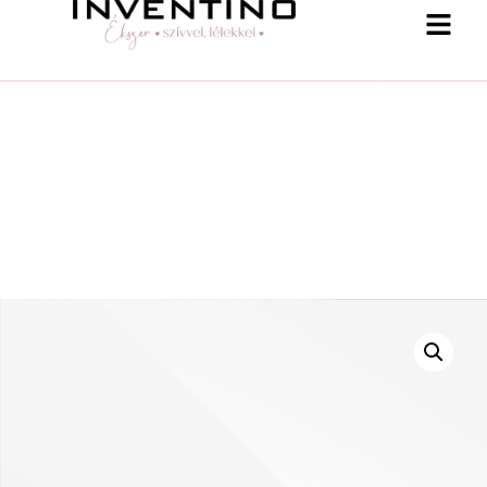
-25 % a webshopban! Kupon: summer25
Shop