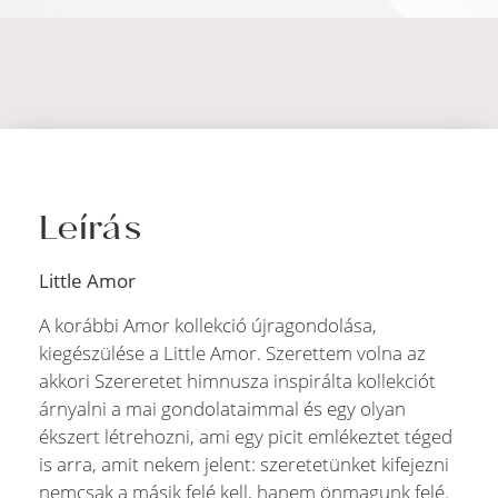
Leírás
Little Amor
A korábbi Amor kollekció újragondolása,
kiegészülése a Little Amor. Szerettem volna az
akkori Szereretet himnusza inspirálta kollekciót
árnyalni a mai gondolataimmal és egy olyan
ékszert létrehozni, ami egy picit emlékeztet téged
is arra, amit nekem jelent: szeretetünket kifejezni
nemcsak a másik felé kell, hanem önmagunk felé.