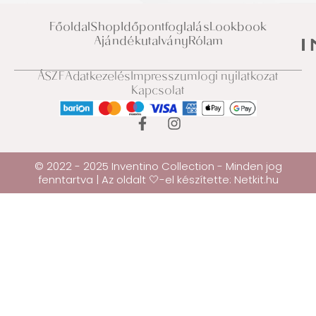
Főoldal
Shop
Időpontfoglalás
Lookbook
Ajándékutalvány
Rólam
ÁSZF
Adatkezelés
Impresszum
Jogi nyilatkozat
Kapcsolat
© 2022 - 2025 Inventino Collection - Minden jog
fenntartva | Az oldalt 🤍-el készítette:
Netkit.hu