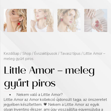
Kezdőlap
/
Shop
/
Évszaktípusok
/
Tavasz típus
/ Little Amor –
meleg gyűrt piros
Little Amor – meleg
gyűrt piros
Nekem való a Little Amor?
Little Amor az Amor kollekció újdonsült tagja, az önszeretet
jegyében készítettem. 💗 Nekem a Little Amor az egyik
olyan Inventino ékszer, ami úgy visszaállítja egyensúlyba a