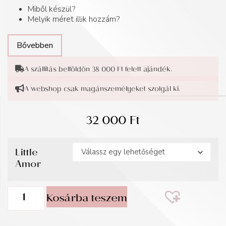
Miből készül?
Melyik méret illik hozzám?
Bővebben
A szállítás belföldön 38 000 Ft felett ajándék.
A webshop csak magánszemélyeket szolgál ki.
32 000
Ft
Little
Amor
Kosárba teszem