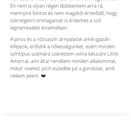
Én nem is olyan régen döbbentem arra rá,
mennyire fontos és nem magától értetődő, hogy
szeretgetni önmagamat is érdemes a szó
legnemesebb értelmében.
A piros és a rózsaszín árnyalatok amik igazán
kifejezik, erősítik a nőiességünket, ezért minden
színtípus számára szerettem volna készülni Little
Amorral, ami által remélem minden alkalommal,
mikor viseled, picit eszedbe jut a gondolat, amit
nekem jelent. ❤️