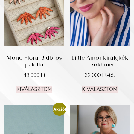
Mono Floral 3 db-os
Little Amor királykék
paletta
– zöld mix
49 000
Ft
32 000
Ft
-tól
KIVÁLASZTOM
KIVÁLASZTOM
Akció!