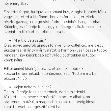
női energiákat.
Szeretni fogod, ha igazi kis romantikus, virágba borulós lélek
vagy, szereted a kis finom, kedves formákat, értékeled a
részletgazdag kidolgozást, fodros, csipkés hangulatokat.
Különleges kísérője lehet egy különleges alkalomnak, de
szerintem tökéletes hétköznapra is.
Miért jó választás?
Ő az egyik
gardróbtámogató
Inventino kollekció, mert egy
ékszerhez, akár 3-4 árnyalatot is harmonikusan össze tudok
rendezni, így különböző színvilágú outfitekkel is tudod
kombinálni.
Pillekönnyű
kísérője lesz szettednek a bőrnek
köszönhetően inkább ellenőrizned kell: “tettem ma be
ékszert? “. 🙂
Vajon nekem jól állna?
Finom kísérője lesz szettednek, eddig mindenki
tökéletesnek nevezte méretét: a petite alkatokon
statement hatású, a magasabb alkatokon pedig kicsit
karakteresebb kiegészítőként hat.