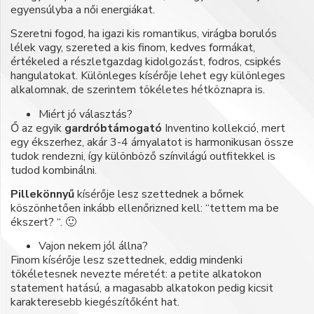
egyensúlyba a női energiákat.
Szeretni fogod, ha igazi kis romantikus, virágba borulós
lélek vagy, szereted a kis finom, kedves formákat,
értékeled a részletgazdag kidolgozást, fodros, csipkés
hangulatokat. Különleges kísérője lehet egy különleges
alkalomnak, de szerintem tökéletes hétköznapra is.
Miért jó választás?
Ő az egyik
gardróbtámogató
Inventino kollekció, mert
egy ékszerhez, akár 3-4 árnyalatot is harmonikusan össze
tudok rendezni, így különböző színvilágú outfitekkel is
tudod kombinálni.
Pillekönnyű
kísérője lesz szettednek a bőrnek
köszönhetően inkább ellenőrizned kell: “tettem ma be
ékszert? “. 🙂
Vajon nekem jól állna?
Finom kísérője lesz szettednek, eddig mindenki
tökéletesnek nevezte méretét: a petite alkatokon
statement hatású, a magasabb alkatokon pedig kicsit
karakteresebb kiegészítőként hat.