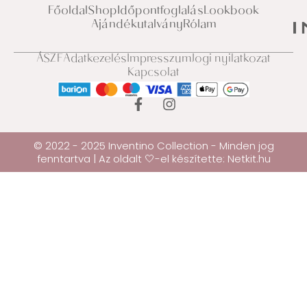
Főoldal
Shop
Időpontfoglalás
Lookbook
Ajándékutalvány
Rólam
ÁSZF
Adatkezelés
Impresszum
Jogi nyilatkozat
Kapcsolat
© 2022 - 2025 Inventino Collection - Minden jog
fenntartva | Az oldalt 🤍-el készítette:
Netkit.hu