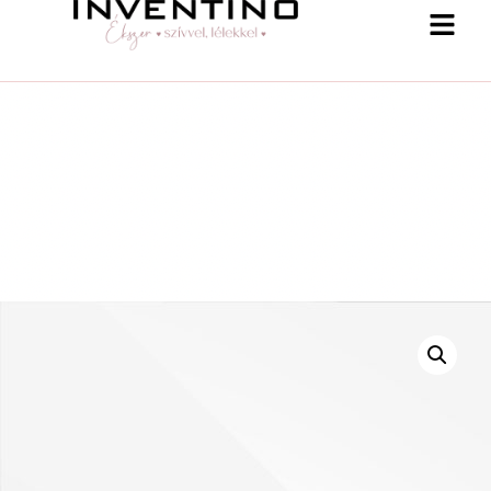
-25 % a webshopban! Kupon: summer25
Shop