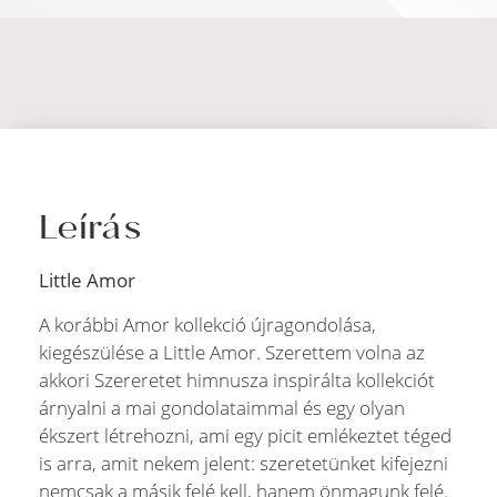
Leírás
Little Amor
A korábbi Amor kollekció újragondolása,
kiegészülése a Little Amor. Szerettem volna az
akkori Szereretet himnusza inspirálta kollekciót
árnyalni a mai gondolataimmal és egy olyan
ékszert létrehozni, ami egy picit emlékeztet téged
is arra, amit nekem jelent: szeretetünket kifejezni
nemcsak a másik felé kell, hanem önmagunk felé.