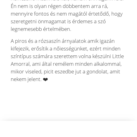
Én nem is olyan régen döbbentem arra rá,
mennyire fontos és nem magától értetődő, hogy
szeretgetni önmagamat is érdemes a szó
legnemesebb értelmében.
A piros és a rózsaszín árnyalatok amik igazán
kifejezik, erősítik a nőiességünket, ezért minden
színtípus számára szerettem volna készülni Little
Amorral, ami által remélem minden alkalommal,
mikor viseled, picit eszedbe jut a gondolat, amit
nekem jelent. ❤️