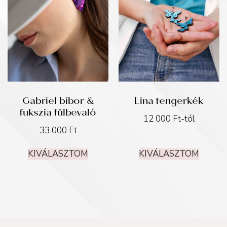
Gabriel bíbor &
Lina tengerkék
fukszia fülbevaló
12 000
Ft
-tól
33 000
Ft
KIVÁLASZTOM
KIVÁLASZTOM