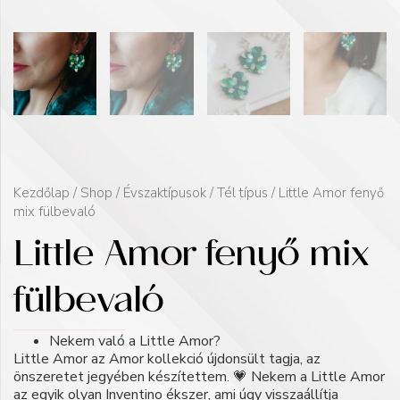
Kezdőlap
/
Shop
/
Évszaktípusok
/
Tél típus
/ Little Amor fenyő
mix fülbevaló
Little Amor fenyő mix
fülbevaló
Nekem való a Little Amor?
Little Amor az Amor kollekció újdonsült tagja, az
önszeretet jegyében készítettem. 💗 Nekem a Little Amor
az egyik olyan Inventino ékszer, ami úgy visszaállítja