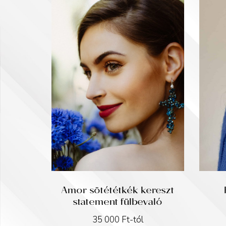
Amor sötététkék kereszt
statement fülbevaló
35 000
Ft
-tól