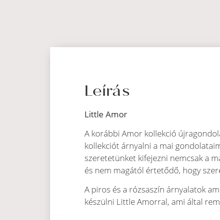
Leírás
Little Amor
A korábbi Amor kollekció újragondolá
kollekciót árnyalni a mai gondolataim
szeretetünket kifejezni nemcsak a m
és nem magától értetődő, hogy sze
A piros és a rózsaszín árnyalatok am
készülni Little Amorral, ami által r