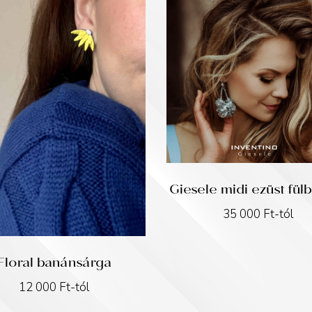
Giesele midi ezüst fül
35 000
Ft
-tól
Floral banánsárga
12 000
Ft
-tól