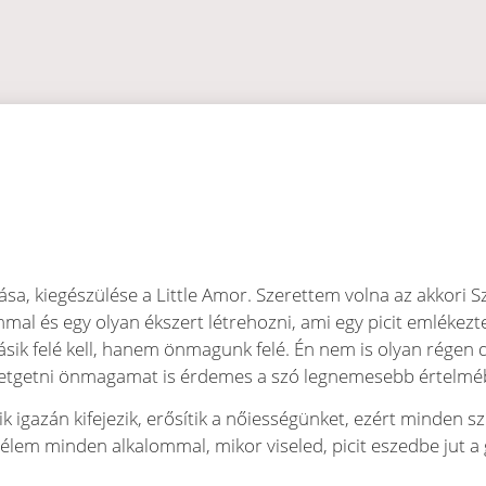
sa, kiegészülése a Little Amor. Szerettem volna az akkori S
mal és egy olyan ékszert létrehozni, ami egy picit emlékezte
ásik felé kell, hanem önmagunk felé. Én nem is olyan régen
retgetni önmagamat is érdemes a szó legnemesebb értelmé
ik igazán kifejezik, erősítik a nőiességünket, ezért minden 
emélem minden alkalommal, mikor viseled, picit eszedbe jut a