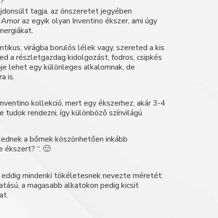
r?
jdonsült tagja, az önszeretet jegyében
Amor az egyik olyan Inventino ékszer, ami úgy
energiákat.
ntikus, virágba borulós lélek vagy, szereted a kis
ed a részletgazdag kidolgozást, fodros, csipkés
ője lehet egy különleges alkalomnak, de
a is.
nventino kollekció, mert egy ékszerhez, akár 3-4
e tudok rendezni, így különböző színvilágú
ttednek a bőrnek köszönhetően inkább
 ékszert? “. 🙂
, eddig mindenki tökéletesnek nevezte méretét:
atású, a magasabb alkatokon pedig kicsit
at.