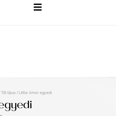
/
Tél típus
/ Little Amor egyedi
 egyedi