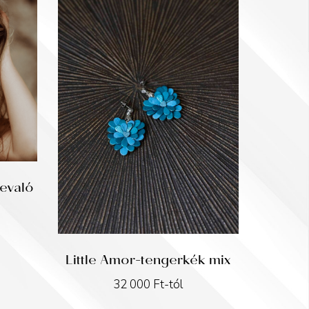
bevaló
Little Amor-tengerkék mix
32 000
Ft
-tól