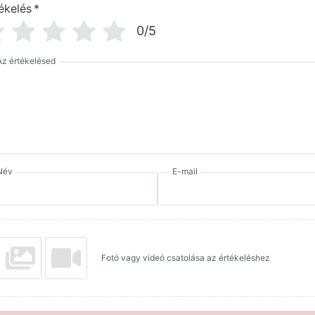
ékelés
*
0/5
Az értékelésed
Név
E-mail
Fotó vagy videó csatolása az értékeléshez