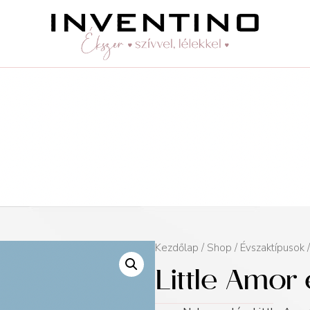
Kezdőlap
/
Shop
/
Évszaktípusok
Little Amor