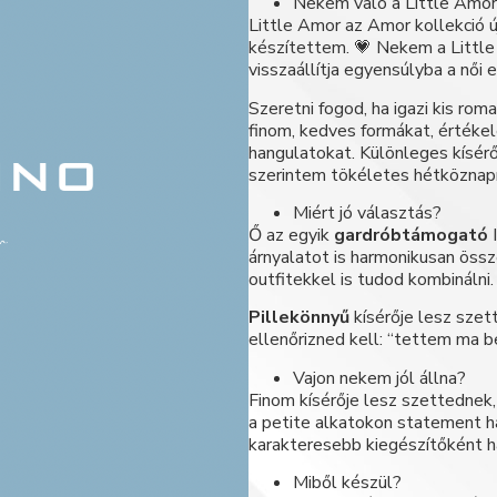
Nekem való a Little Amo
Little Amor az Amor kollekció ú
készítettem. 💗 Nekem a Little 
visszaállítja egyensúlyba a női 
Szeretni fogod, ha igazi kis roma
finom, kedves formákat, értékel
hangulatokat. Különleges kísér
szerintem tökéletes hétköznapr
Miért jó választás?
Ő az egyik
gardróbtámogató
I
árnyalatot is harmonikusan össz
outfitekkel is tudod kombinálni.
Pillekönnyű
kísérője lesz sze
ellenőrizned kell: “tettem ma be
Vajon nekem jól állna?
Finom kísérője lesz szettednek
a petite alkatokon statement h
karakteresebb kiegészítőként h
Miből készül?