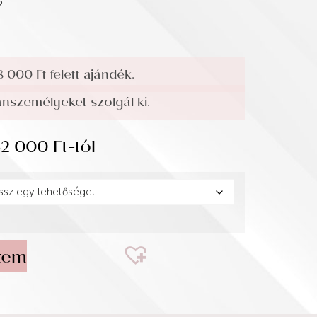
?
8 000 Ft felett ajándék.
személyeket szolgál ki.
32 000
Ft
-tól
zem