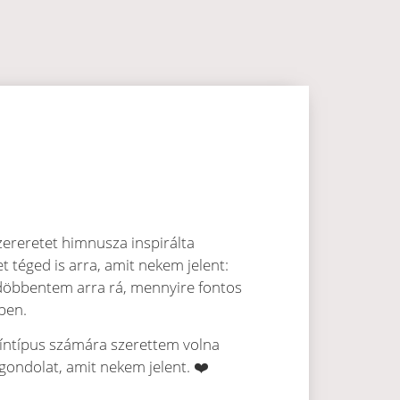
zereretet himnusza inspirálta
t téged is arra, amit nekem jelent:
 döbbentem arra rá, mennyire fontos
ben.
színtípus számára szerettem volna
 gondolat, amit nekem jelent. ❤️