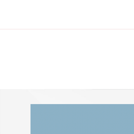
-25 % a webshopban!
Kupon: summer25
Shop