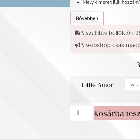
Melyik méret illik hozzám
Bővebben
A szállítás belföldön 3
A webshop csak magán
Little Amor
Kosárba tes