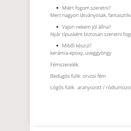
Miért fogom szeretni?
Mert nagyon látványosak, fantasztik
Vajon nekem jól állna?
Nyár típusként biztosan szeretni fog
Miből készül?
kerámia-epoxy, üveggyöngy
Fémszerelék:
Bedugós fülik: orvosi fém
Lógós fülik: aranyozott / ródiumozot