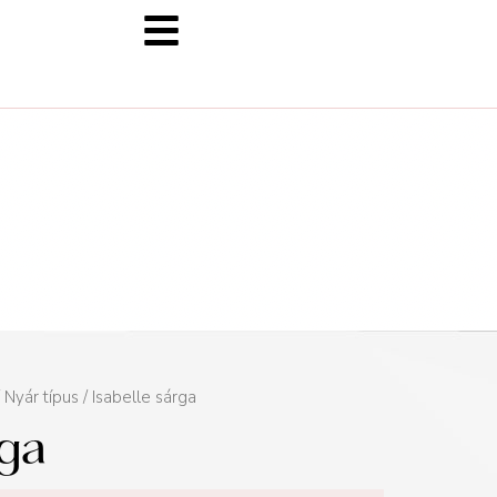
/
Nyár típus
/ Isabelle sárga
rga