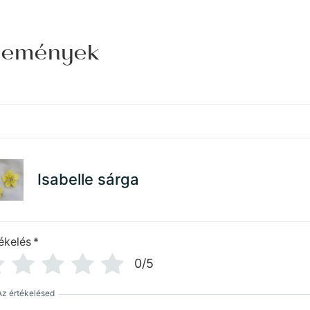
élemények
Isabelle sárga
ékelés
*
0/5
Az értékelésed