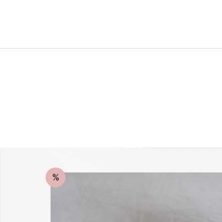
-25 % a webshopban!
%
Kupon: summer25
Shop