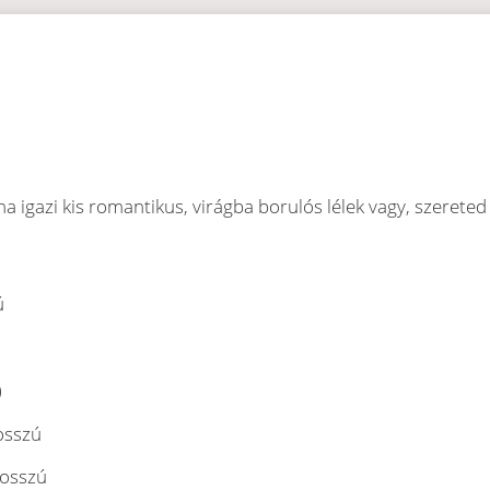
ha igazi kis romantikus, virágba borulós lélek vagy, szerete
ú
)
osszú
hosszú