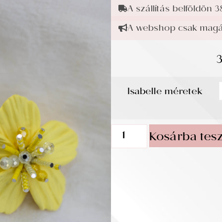
A szállítás belföldön 3
A webshop csak magán
Isabelle méretek
Kosárba tes