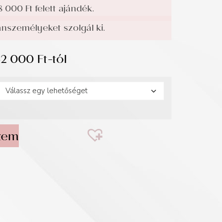
8 000 Ft felett ajándék.
személyeket szolgál ki.
32 000
Ft
-tól
zem