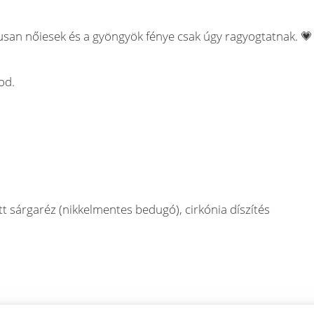
usan nőiesek és a gyöngyök fénye csak úgy ragyogtatnak. 💗
od.
t sárgaréz (nikkelmentes bedugó), cirkónia díszítés