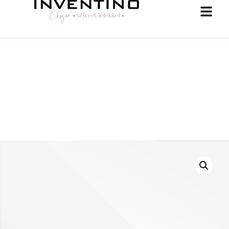
-25 % a webshopban! Kupon: summer25
Shop