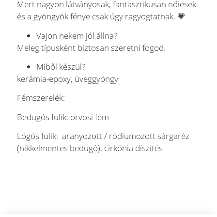
Mert nagyon látványosak, fantasztikusan nőiesek
és a gyöngyök fénye csak úgy ragyogtatnak. 💗
Vajon nekem jól állna?
Meleg típusként biztosan szeretni fogod.
Miből készül?
kerámia-epoxy, üveggyöngy
Fémszerelék:
Bedugós fülik: orvosi fém
Lógós fülik: aranyozott / ródiumozott sárgaréz
(nikkelmentes bedugó), cirkónia díszítés