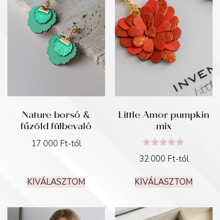
Nature borsó &
Little Amor pumpkin
fűzöld fülbevaló
mix
17 000
Ft
-tól
Értékelés:
32 000
Ft
-tól
5.00
/ 5
KIVÁLASZTOM
KIVÁLASZTOM