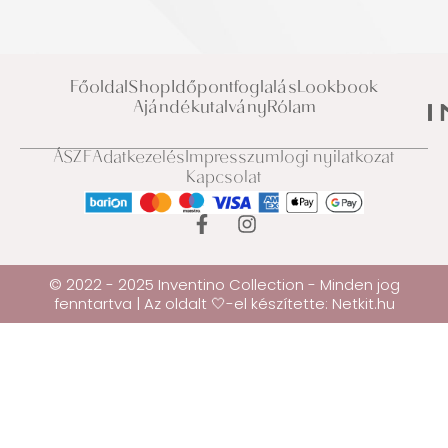
Főoldal
Shop
Időpontfoglalás
Lookbook
Ajándékutalvány
Rólam
ÁSZF
Adatkezelés
Impresszum
Jogi nyilatkozat
Kapcsolat
© 2022 - 2025 Inventino Collection - Minden jog
fenntartva | Az oldalt 🤍-el készítette:
Netkit.hu