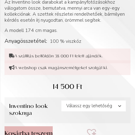
Az Inventino look darabokat a kampányfotózásokhoz
válogatom össze, bemutatva, mennyi arca van egy-egy
kollekciónak. A szettek részletei rendelhetőek, bármilyen
kérdés esetén írj nyugodtan, örömmel segítek.
A modell 174 cm magas.
Anyagösszetétel:
100 % viszkóz
A szállítás belföldön 38 000 Ft felett ajándék.
A webshop csak magánszemélyeket szolgál ki.
14 500
Ft
Inventino look
szoknya
Kosárba teszem