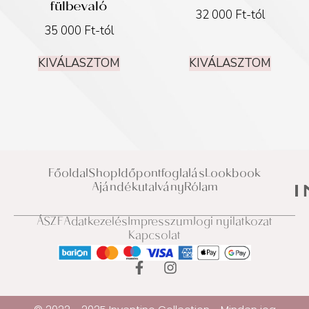
fülbevaló
32 000
Ft
-tól
35 000
Ft
-tól
KIVÁLASZTOM
KIVÁLASZTOM
Főoldal
Shop
Időpontfoglalás
Lookbook
Ajándékutalvány
Rólam
ÁSZF
Adatkezelés
Impresszum
Jogi nyilatkozat
Kapcsolat