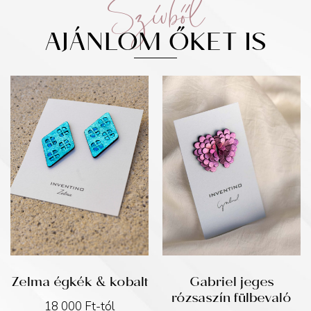
Szívből
AJÁNLOM ŐKET IS
Zelma égkék & kobalt
Gabriel jeges
rózsaszín fülbevaló
18 000
Ft
-tól