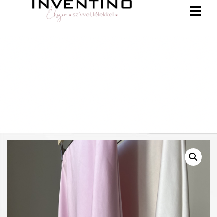
-25 % a webshopban! Kupon: summer25
Shop