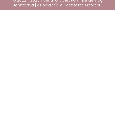
© 2022 - 2025 Inventino Collection - Minden jog
fenntartva | Az oldalt 🤍-el készítette:
Netkit.hu