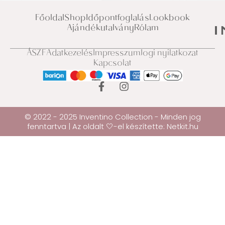
Főoldal
Shop
Időpontfoglalás
Lookbook
Ajándékutalvány
Rólam
ÁSZF
Adatkezelés
Impresszum
Jogi nyilatkozat
Kapcsolat
© 2022 - 2025 Inventino Collection - Minden jog
fenntartva | Az oldalt 🤍-el készítette:
Netkit.hu