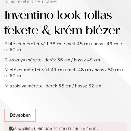
tollas fekete & krém blézer
Inventino look tollas
fekete & krém blézer
S blézer méretei: váll 38 cm / mell 45 cm / hossz 49 cm /
ujj 60 cm
S szoknya méretei: derék 36 cm / hossz 49 cm
M blézer méretei: váll 41 cm / mell 48 cm / hossz 50 cm /
ujj 60 cm
M szoknya méretei: derék 38 cm / hossz 52 cm
Bővebben
A szállítás belföldön 38 000 Ft felett ajándék.