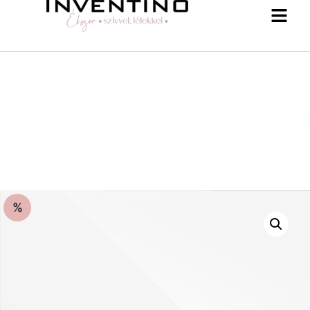
%
-25 % a webshopban! Kupon: summer25
Shop