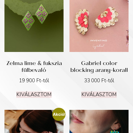
Zelma lime & fukszia
Gabriel color
fülbevaló
blocking arany-korall
19 900
Ft
-tól
33 000
Ft
-tól
KIVÁLASZTOM
KIVÁLASZTOM
Akció!