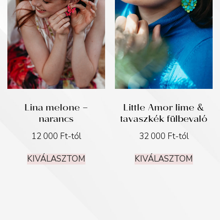
Lina melone –
Little Amor lime &
narancs
tavaszkék fülbevaló
12 000
Ft
-tól
32 000
Ft
-tól
KIVÁLASZTOM
KIVÁLASZTOM