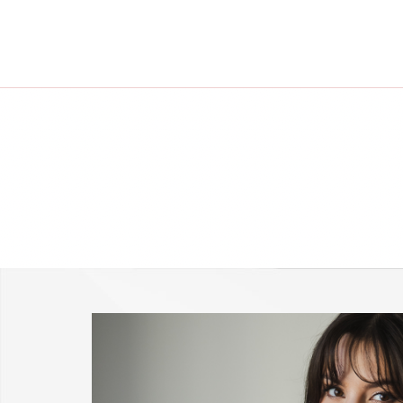
-25 % a webshopban!
Kupon: summer25
Shop