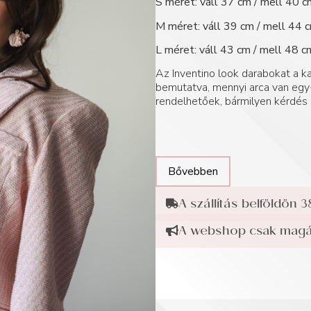
S méret: váll 37 cm / mell 40 c
M méret: váll 39 cm / mell 44 c
L méret: váll 43 cm / mell 48 c
Az Inventino look darabokat a
bemutatva, mennyi arca van egy-
rendelhetőek, bármilyen kérdés 
Bővebben
A szállítás belföldön 3
A webshop csak magán