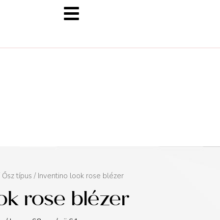
/
Ősz típus
/ Inventino look rose blézer
ook rose blézer