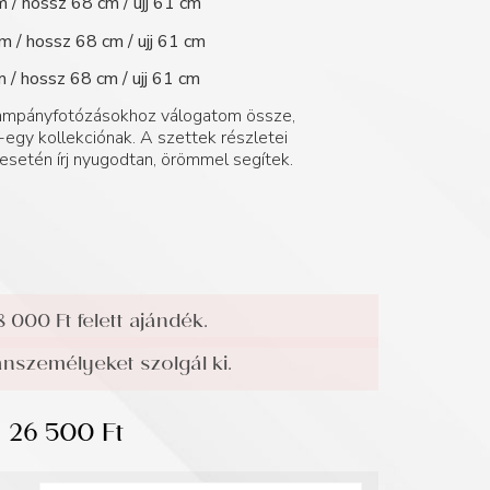
m / hossz 68 cm / ujj 61 cm
m / hossz 68 cm / ujj 61 cm
m / hossz 68 cm / ujj 61 cm
 kampányfotózásokhoz válogatom össze,
egy kollekciónak. A szettek részletei
esetén írj nyugodtan, örömmel segítek.
8 000 Ft felett ajándék.
személyeket szolgál ki.
26 500
Ft