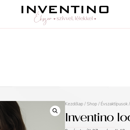
Kezdőlap
/
Shop
/
Évszaktípusok
Inventino l