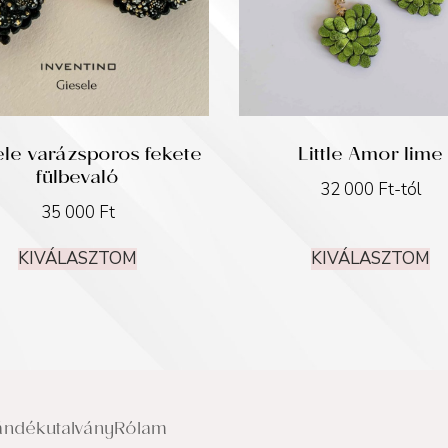
ele varázsporos fekete
Little Amor lime
fülbevaló
32 000
Ft
-tól
35 000
Ft
KIVÁLASZTOM
KIVÁLASZTOM
ándékutalvány
Rólam