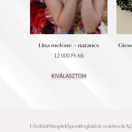
Lina melone – narancs
Gies
12 000
Ft
-tól
KIVÁLASZTOM
Főoldal
Shop
Időpontfoglalás
Lookbook
Aj