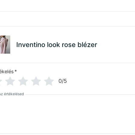
Inventino look rose blézer
ékelés
*
0/5
Az értékelésed